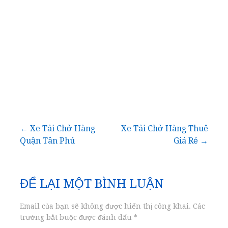
Điều
← Xe Tải Chở Hàng
Xe Tải Chở Hàng Thuê
Quận Tân Phú
Giá Rẻ →
hướng
bài
ĐỂ LẠI MỘT BÌNH LUẬN
viết
Email của bạn sẽ không được hiển thị công khai.
Các
trường bắt buộc được đánh dấu
*