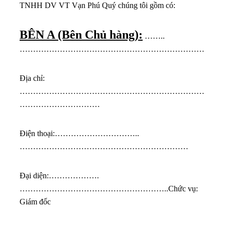
TNHH DV VT Vạn Phú Quý chúng tôi gồm có:
BÊN A (Bên Chủ hàng):
……..
……………………………………………………………
Địa chỉ:
……………………………………………………………
…………………………
Điện thoại:…………………………..
………………………………………………………
Đại diện:……………….
………………………………………………..Chức vụ:
Giám đốc