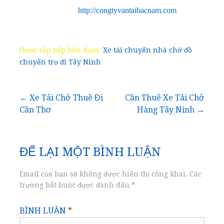
http://congtyvantaibacnam.com
Được sắp xếp bên dưới:
Xe tải chuyển nhà chở đồ
chuyển trọ đi Tây Ninh
Điều
← Xe Tải Chở Thuê Đi
Cần Thuê Xe Tải Chở
Cần Thơ
Hàng Tây Ninh →
hướng
bài
ĐỂ LẠI MỘT BÌNH LUẬN
viết
Email của bạn sẽ không được hiển thị công khai.
Các
trường bắt buộc được đánh dấu
*
BÌNH LUẬN
*