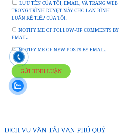
LƯU TÊN CỦA TÔI, EMAIL, VÀ TRANG WEB
TRONG TRÌNH DUYỆT NÀY CHO LẦN BÌNH
LUẬN KẾ TIẾP CỦA TÔI.
NOTIFY ME OF FOLLOW-UP COMMENTS BY
EMAIL.
NOTIFY ME OF NEW POSTS BY EMAIL.
DỊCH VỤ VẬN TẢI VẠN PHÚ QUÝ