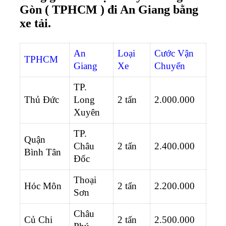
Gòn ( TPHCM ) đi An Giang bằng
xe tải.
An
Loại
Cước Vận
TPHCM
Giang
Xe
Chuyển
TP.
Thủ Đức
Long
2 tấn
2.000.000
Xuyên
TP.
Quận
Châu
2 tấn
2.400.000
Bình Tân
Đốc
Thoại
Hóc Môn
2 tấn
2.200.000
Sơn
Châu
Củ Chi
2 tấn
2.500.000