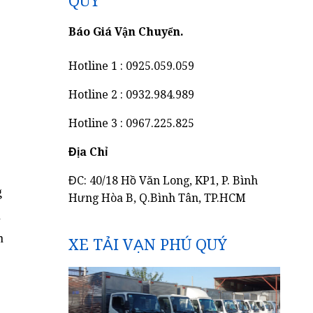
QUÝ
Báo Giá Vận Chuyển.
Hotline 1 : 0925.059.059
Hotline 2 : 0932.984.989
Hotline 3 : 0967.225.825
Địa Chỉ
ĐC: 40/18 Hồ Văn Long, KP1, P. Bình
g
Hưng Hòa B, Q.Bình Tân, TP.HCM
n
n
XE TẢI VẠN PHÚ QUÝ