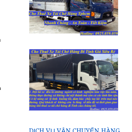
m
h
DỊCH VỤ VẬN CHUYỂN HÀNG