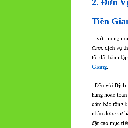
2. Đơn V
Tiền Gi
Với mong muốn 
được dịch vụ th
tôi đã thành lậ
Giang
.
Đến với
Dịch 
hàng hoàn toàn 
đảm bảo rằng kh
nhận được sự hà
đặt cao mục tiê