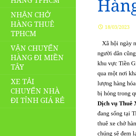
HÀNG TPHCM
Hàng
NHẬN CHỞ
HÀNG THUÊ
18/03/2023
TPHCM
Xã hội ngày nay
VẬN CHUYỂN
người dân cũng 
HÀNG ĐI MIỀN
khu vực Tiền Gi
TÂY
qua một nơi khá
XE TẢI
lượng hàng hóa
CHUYỂN NHÀ
bị hỏng trong q
ĐI TỈNH GIÁ RẺ
Dịch vụ Thuê 
đang sống tại T
thuê xe chở hàn
chúng sẽ đem lạ