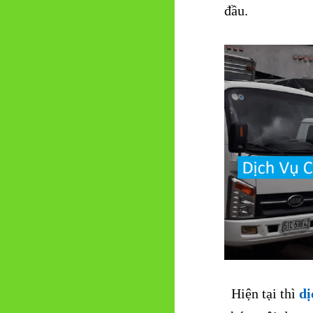
đầu.
Hiện tại thì
dị