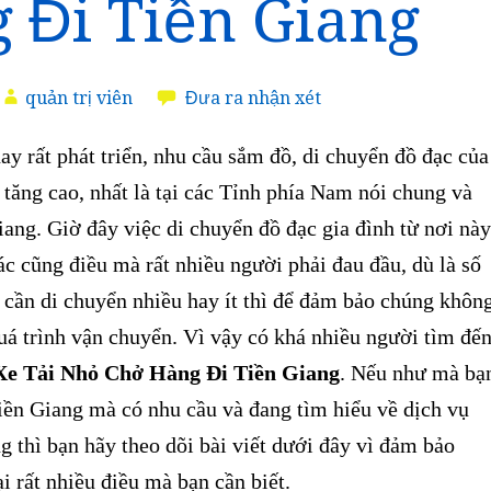
 Đi Tiền Giang
quản trị viên
Đưa ra nhận xét
 rất phát triển, nhu cầu sắm đồ, di chuyển đồ đạc của
tăng cao, nhất là tại các Tỉnh phía Nam nói chung và
ang. Giờ đây việc di chuyển đồ đạc gia đình từ nơi này
c cũng điều mà rất nhiều người phải đau đầu, dù là số
 cần di chuyển nhiều hay ít thì để đảm bảo chúng khôn
uá trình vận chuyển. Vì vậy
có khá nhiều người tìm đế
Xe Tải Nhỏ Chở Hàng Đi Tiền Giang
. Nếu như mà bạ
iền Giang mà có nhu cầu và đang tìm hiểu về dịch vụ
g thì bạn hãy theo dõi bài viết dưới đây vì đảm bảo
i rất nhiều điều mà bạn cần biết.