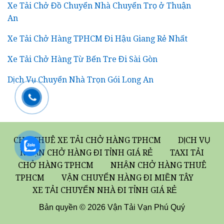
Xe Tải Chở Đồ Chuyển Nhà Chuyển Trọ ở Thuận
An
Xe Tải Chở Hàng TPHCM Đi Hậu Giang Rẻ Nhất
Xe Tải Chở Hàng Từ Bến Tre Đi Sài Gòn
Dịch Vụ Chuyển Nhà Trọn Gói Long An
CHO THUÊ XE TẢI CHỞ HÀNG TPHCM
DỊCH VỤ
NHẬN CHỞ HÀNG ĐI TỈNH GIÁ RẺ
TAXI TẢI
CHỞ HÀNG TPHCM
NHẬN CHỞ HÀNG THUÊ
TPHCM
VẬN CHUYỂN HÀNG ĐI MIỀN TÂY
XE TẢI CHUYỂN NHÀ ĐI TỈNH GIÁ RẺ
Bản quyền © 2026 Vận Tải Vạn Phú Quý