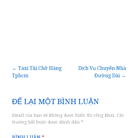
Điều
← Taxi Tải Chở Hàng
Dịch Vụ Chuyển Nhà
Tphcm
Đường Dài →
hướng
bài
ĐỂ LẠI MỘT BÌNH LUẬN
viết
Email của bạn sẽ không được hiển thị công khai.
Các
trường bắt buộc được đánh dấu
*
BÌNH LUẬN
*