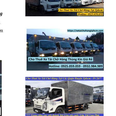
ng
i
ên