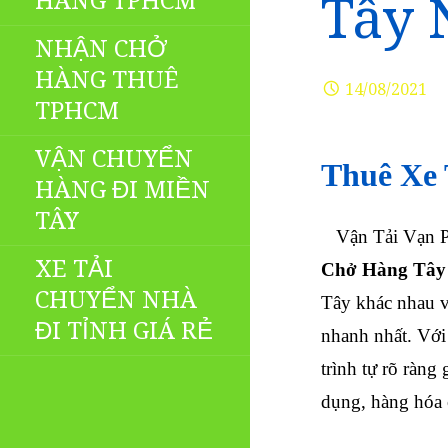
HÀNG TPHCM
Tây 
NHẬN CHỞ
HÀNG THUÊ
14/08/2021
TPHCM
VẬN CHUYỂN
Thuê Xe 
HÀNG ĐI MIỀN
TÂY
Vận Tải Vạn Ph
XE TẢI
Chở Hàng Tây
CHUYỂN NHÀ
Tây khác nhau v
ĐI TỈNH GIÁ RẺ
nhanh nhất. Với 
trình tự rõ ràng
dụng, hàng hóa