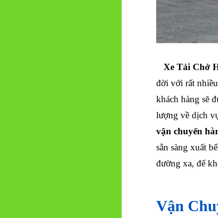
Xe Tải Chở H
đời với rất nhi
khách hàng sẽ đư
lượng về dịch v
vận chuyển hàn
sẵn sàng xuất b
đường xa, để kh
Vận Chuy