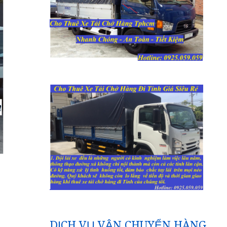
DỊCH VỤ VẬN CHUYỂN HÀNG