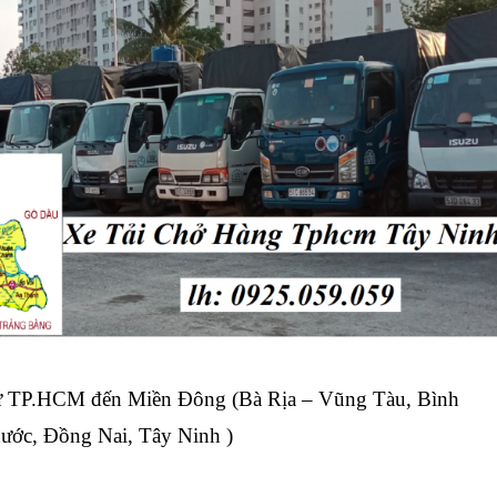
ừ TP.HCM đến Miền Đông (Bà Rịa – Vũng Tàu, Bình
ước, Đồng Nai, Tây Ninh )