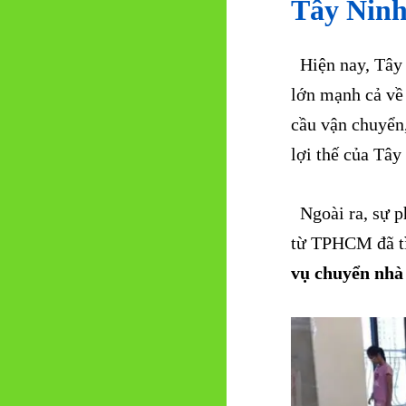
Tây Ninh
Hiện nay, Tây 
lớn mạnh cả về 
cầu vận chuyển
lợi thế của Tây
Ngoài ra, sự ph
từ TPHCM đã tì
vụ chuyển nh