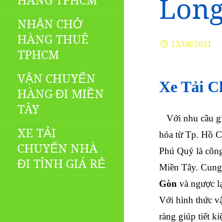
HÀNG TPHCM
Long
NHẬN CHỞ
HÀNG THUÊ
13/08/2021
TPHCM
VẬN CHUYỂN
Xe Tải C
HÀNG ĐI MIỀN
TÂY
Với nhu cầu gia
XE TẢI
hóa từ Tp. Hồ Ch
CHUYỂN NHÀ
Phú Quý là công
ĐI TỈNH GIÁ RẺ
Miền Tây.
Cung
Gòn
và ngược lạ
Với hình thức vậ
ràng giúp tiết k