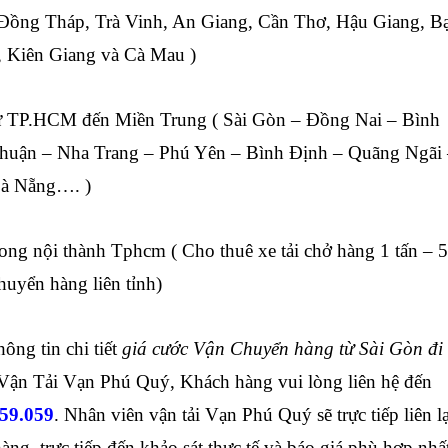
 Đồng Tháp, Trà Vinh, An Giang, Cần Thơ, Hậu Giang, B
, Kiên Giang và Cà Mau )
ừ TP.HCM đến Miền Trung ( Sài Gòn – Đồng Nai – Bình
huận – Nha Trang – Phú Yên – Bình Định – Quãng Ngãi
à Nẵng…. )
ong nội thành Tphcm ( Cho thuê xe tải chở hàng 1 tấn – 5
chuyển hàng liên tỉnh)
ông tin chi tiết
giá cước Vận Chuyển hàng từ Sài Gòn đi
Vận Tải Vạn Phú Quý, Khách hàng vui lòng liên hệ đến
059.059
. Nhân viên vận tải Vạn Phú Quý sẽ trực tiếp liên l
ng, trực tiếp đến khảo sát thực tế và báo giá phù hợp nhấ