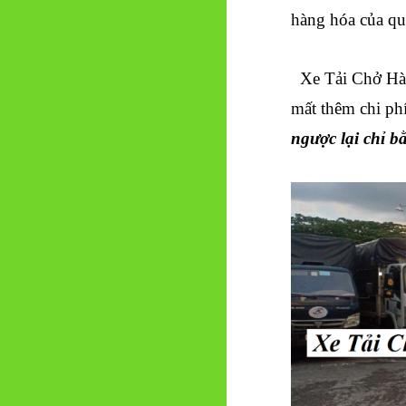
hàng hóa của q
Xe Tải Chở Hà
mất
thêm chi ph
ngược lại chỉ b