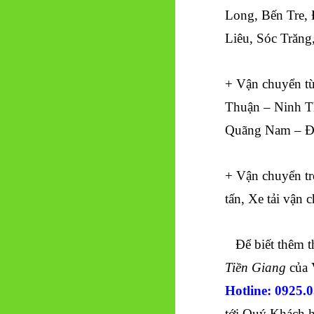
Long, Bến Tre,
Liêu, Sóc Trăng
+ Vận chuyển t
Thuận – Ninh T
Quãng Nam – Đ
+ Vận chuyển tr
tấn, Xe tải vận 
Để biết thêm th
Tiền Giang
của 
Hotline: 0925.
tới Quý Khách hà