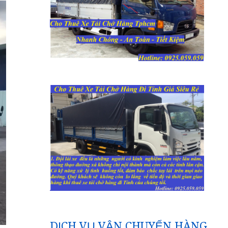
DỊCH VỤ VẬN CHUYỂN HÀNG