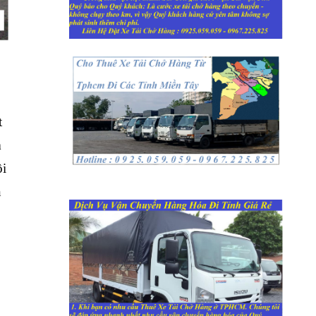
t
h
ôi
n