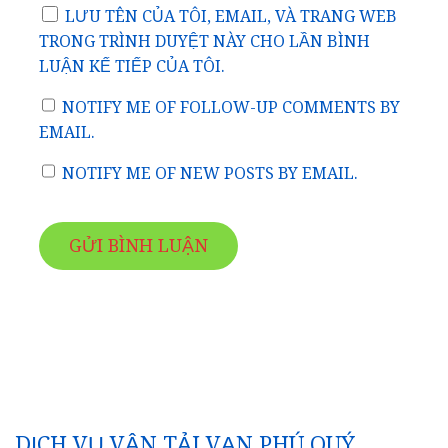
LƯU TÊN CỦA TÔI, EMAIL, VÀ TRANG WEB
TRONG TRÌNH DUYỆT NÀY CHO LẦN BÌNH
LUẬN KẾ TIẾP CỦA TÔI.
NOTIFY ME OF FOLLOW-UP COMMENTS BY
EMAIL.
NOTIFY ME OF NEW POSTS BY EMAIL.
DỊCH VỤ VẬN TẢI VẠN PHÚ QUÝ