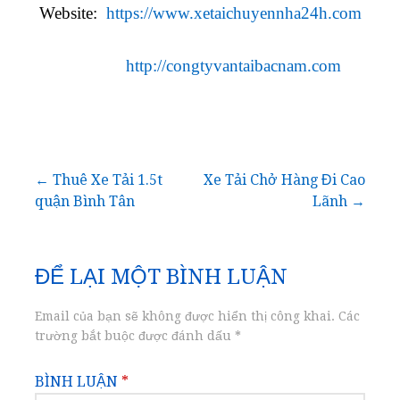
Website:
https://www.xetaichuyennha24h.com
http://congtyvantaibacnam.com
Điều
← Thuê Xe Tải 1.5t
Xe Tải Chở Hàng Đi Cao
quận Bình Tân
Lãnh →
hướng
bài
ĐỂ LẠI MỘT BÌNH LUẬN
viết
Email của bạn sẽ không được hiển thị công khai.
Các
trường bắt buộc được đánh dấu
*
BÌNH LUẬN
*