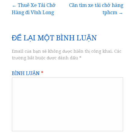
Điều
← Thuê Xe Tải Chở
Cần tìm xe tải chở hàng
Hàng đi Vĩnh Long
tphcm →
hướng
bài
ĐỂ LẠI MỘT BÌNH LUẬN
viết
Email của bạn sẽ không được hiển thị công khai.
Các
trường bắt buộc được đánh dấu
*
BÌNH LUẬN
*