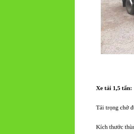
Xe tải 1,5 tấn:
Tải trọng chở đ
K
ích thước th