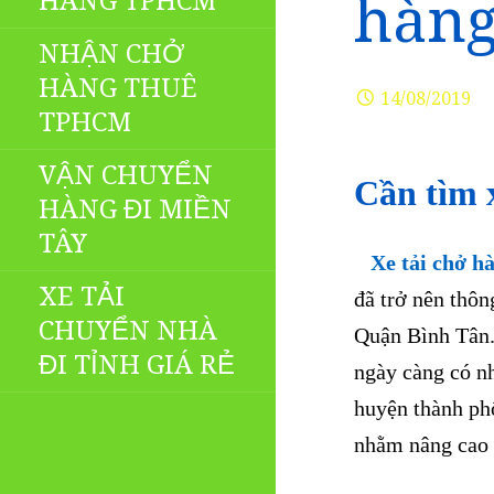
HÀNG TPHCM
hàng
NHẬN CHỞ
HÀNG THUÊ
14/08/2019
TPHCM
VẬN CHUYỂN
Cần tìm 
HÀNG ĐI MIỀN
TÂY
Xe tải chở h
XE TẢI
đã trở nên thôn
CHUYỂN NHÀ
Quận Bình Tân. 
ĐI TỈNH GIÁ RẺ
ngày càng có n
huyện thành phố
nhằm nâng cao đ