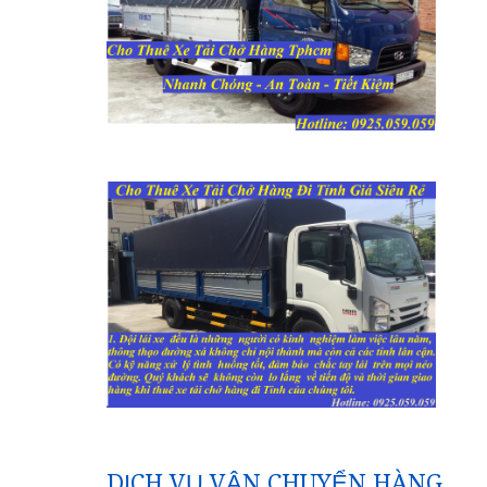
DỊCH VỤ VẬN CHUYỂN HÀNG