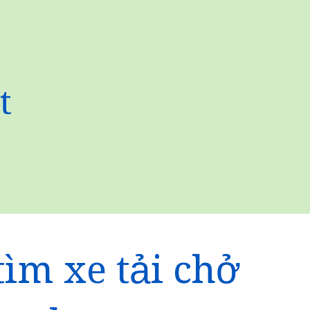
t
tìm xe tải chở