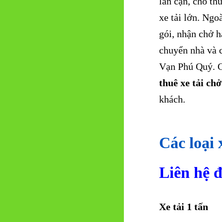
lân cận, cho thu
xe tải lớn. Ngo
gói, nhận chở h
chuyển nhà và 
Vạn Phú Quý. C
thuê xe tải ch
khách.
Các loại 
Liên hệ đ
Xe tải 1 tấn