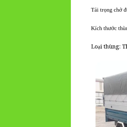
Tải trọng chở đ
K
ích thước th
Loại thùng: T