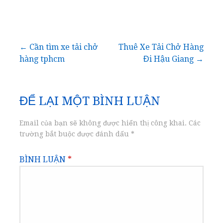
Điều
← Cần tìm xe tải chở
Thuê Xe Tải Chở Hàng
hàng tphcm
Đi Hậu Giang →
hướng
bài
ĐỂ LẠI MỘT BÌNH LUẬN
viết
Email của bạn sẽ không được hiển thị công khai.
Các
trường bắt buộc được đánh dấu
*
BÌNH LUẬN
*