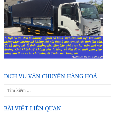
DỊCH VỤ VẬN CHUYỂN HÀNG HOÁ
TÌM
KIẾM
CHO:
BÀI VIẾT LIÊN QUAN