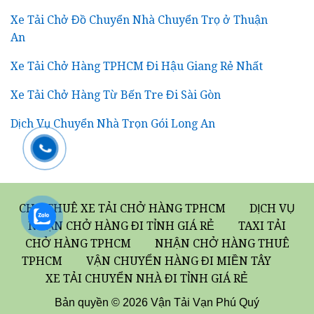
Xe Tải Chở Đồ Chuyển Nhà Chuyển Trọ ở Thuận
An
Xe Tải Chở Hàng TPHCM Đi Hậu Giang Rẻ Nhất
Xe Tải Chở Hàng Từ Bến Tre Đi Sài Gòn
Dịch Vụ Chuyển Nhà Trọn Gói Long An
CHO THUÊ XE TẢI CHỞ HÀNG TPHCM
DỊCH VỤ
NHẬN CHỞ HÀNG ĐI TỈNH GIÁ RẺ
TAXI TẢI
CHỞ HÀNG TPHCM
NHẬN CHỞ HÀNG THUÊ
TPHCM
VẬN CHUYỂN HÀNG ĐI MIỀN TÂY
XE TẢI CHUYỂN NHÀ ĐI TỈNH GIÁ RẺ
Bản quyền © 2026 Vận Tải Vạn Phú Quý