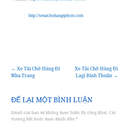
http://xetaichohangtphcm.com
Điều
← Xe Tải Chở Hàng Đi
Xe Tải Chở Hàng Đi
Nha Trang
Lagi Bình Thuận →
hướng
bài
ĐỂ LẠI MỘT BÌNH LUẬN
viết
Email của bạn sẽ không được hiển thị công khai.
Các
trường bắt buộc được đánh dấu
*