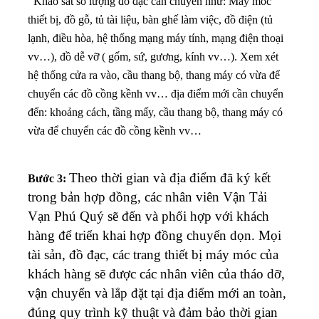
Khảo sát số lượng đồ đạc cần chuyển như: Máy móc
thiết bị, đồ gỗ, tủ tài liệu, bàn ghế làm việc, đồ điện (tủ
lạnh, điều hòa, hệ thống mạng máy tính, mạng điện thoại
vv…), đồ dễ vỡ ( gốm, sứ, gương, kính vv…). X
em xét
hệ thống cửa ra vào, cầu thang bộ, thang máy có vừa để
chuyển các đồ cồng kềnh vv…
địa điểm mới cần chuyển
đến: khoảng cách, tầng mấy, cầu thang bộ, thang máy có
vừa để chuyển các đồ cồng kềnh vv…
Theo thời gian và địa điểm đã ký kết
Bước 3:
trong bản hợp đồng, các nhân viên Vận Tải
Vạn Phú Quý sẽ đến và phối hợp với khách
hàng để triển khai hợp đồng chuyển dọn. Mọi
tài sản, đồ đạc, các trang thiết bị máy móc của
khách hàng sẽ được các nhân viên của tháo dỡ,
vận chuyển và lắp đặt tại địa điểm mới an toàn,
đúng quy trình kỹ thuật và đảm bảo thời gian