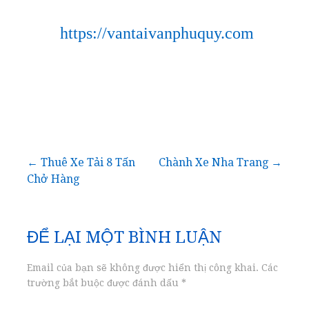
https://vantaivanphuquy.com
Điều
← Thuê Xe Tải 8 Tấn
Chành Xe Nha Trang →
Chở Hàng
hướng
bài
ĐỂ LẠI MỘT BÌNH LUẬN
viết
Email của bạn sẽ không được hiển thị công khai.
Các
trường bắt buộc được đánh dấu
*