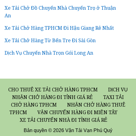
Xe Tải Chở Đồ Chuyển Nhà Chuyển Trọ ở Thuận
An
Xe Tải Chở Hàng TPHCM Đi Hậu Giang Rẻ Nhất
Xe Tải Chở Hàng Từ Bến Tre Đi Sài Gòn
Dịch Vụ Chuyển Nhà Trọn Gói Long An
CHO THUÊ XE TẢI CHỞ HÀNG TPHCM
DỊCH VỤ
NHẬN CHỞ HÀNG ĐI TỈNH GIÁ RẺ
TAXI TẢI
CHỞ HÀNG TPHCM
NHẬN CHỞ HÀNG THUÊ
TPHCM
VẬN CHUYỂN HÀNG ĐI MIỀN TÂY
XE TẢI CHUYỂN NHÀ ĐI TỈNH GIÁ RẺ
Bản quyền © 2026 Vận Tải Vạn Phú Quý