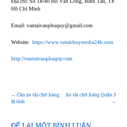
Địa chỉ: Số 18/40 Hồ Văn Long, Bình Tân, TP.
Hồ Chí Minh
Email:
vantaivanphuquy@gmail.com
Website:
https://www.xetaichuyennha24h.com
http://vantaivanphuquy.com
Điều
← Cần xe tải chở hàng
Xe tải chở hàng Quận 3
đi tỉnh
→
hướng
bài
ĐỂ LẠI MỘT BÌNH LUẬN