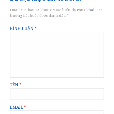
viết
Email của bạn sẽ không được hiển thị công khai.
Các
trường bắt buộc được đánh dấu
*
BÌNH LUẬN
*
TÊN
*
EMAIL
*