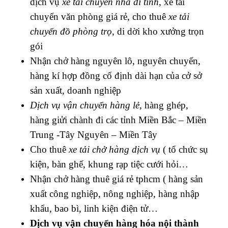
dịch vụ
xe tải chuyển nhà đi tỉnh
, xe tải
chuyển văn phòng giá rẻ, cho thuê
xe tải
chuyển đồ phòng trọ
, di dời kho xưởng trọn
gói
Nhận chở hàng nguyên lô, nguyên chuyến,
hàng kí hợp đồng cố định dài hạn của cở sở
sản xuất, doanh nghiệp
Dịch vụ vận chuyển hàng lẻ
, hàng ghép,
hàng giửi chành đi các tỉnh Miền Bắc – Miền
Trung -Tây Nguyên – Miền Tây
Cho thuê
xe tải chở hàng dịch vụ
( tổ chức sụ
kiện, bàn ghế, khung rạp tiệc cưới hỏi…
Nhận chở hàng thuê giá rẻ tphcm ( h
àng sản
xuất công nghiệp, nông nghiệp, hàng nhập
khẩu, bao bì, linh kiện điện tử…
Dịch vụ vận chuyển hàng hóa nội thành