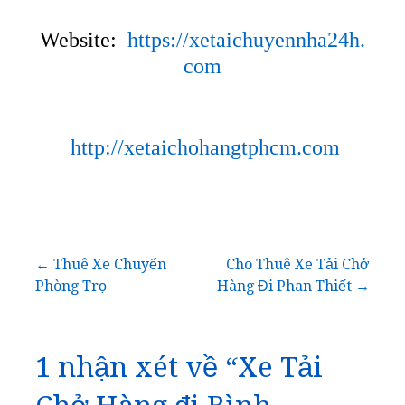
Website:
https://xetaichuyennha24h.
com
http://xetaichohangtphcm.com
Điều
← Thuê Xe Chuyển
Cho Thuê Xe Tải Chở
Phòng Trọ
Hàng Đi Phan Thiết →
hướng
bài
1 nhận xét về
“Xe Tải
viết