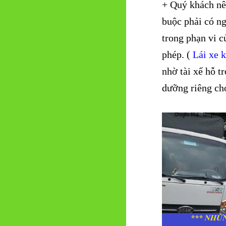
+ Quý khách nên
buộc phải có ng
trong phạn vi c
phép. (
Lái xe 
nhờ tài xế hỗ t
dưỡng riêng cho