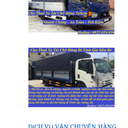
DỊCH VỤ VẬN CHUYỂN HÀNG