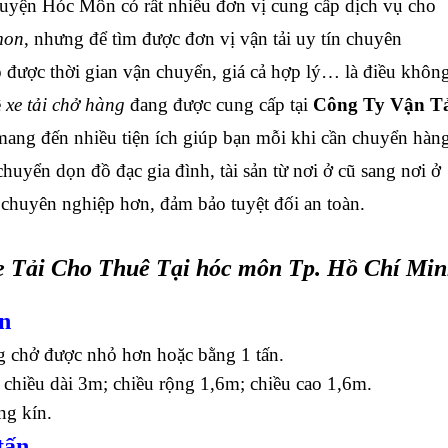
yện Hóc Môn có rất nhiều đơn vị cung cấp dịch vụ cho
 mon
, nhưng để tìm được đơn vị vận tải uy tín chuyên
 được thời gian vận chuyển, giá cả hợp lý… là điều khôn
ê
xe tải chở hàng
đang được cung cấp tại
Công Ty Vận T
ang đến nhiều tiện ích giúp bạn mỗi khi cần chuyển hàn
 chuyển dọn đồ đạc gia đình, tài sản từ nơi ở cũ sang nơi ở
chuyên nghiệp hơn, đảm bảo tuyệt đối an toàn.
 Tải Cho Thuê Tại hóc môn Tp. Hồ Chí Mi
ấn
g chở được nhỏ hơn hoặc bằng 1 tấn.
 chiều dài 3m; chiều rộng 1,6m; chiều cao 1,6m.
ng kín.
tấn