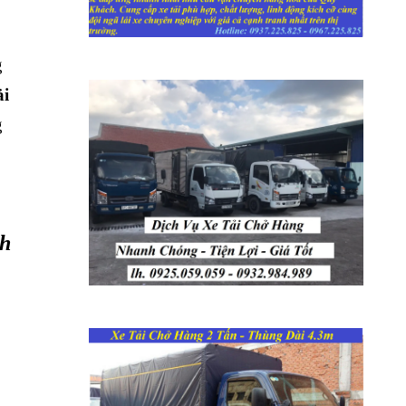
g
ải
g
nh