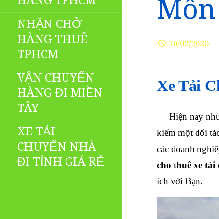
HÀNG TPHCM
Môn
NHẬN CHỞ
HÀNG THUÊ
10/02/2020
TPHCM
VẬN CHUYỂN
Xe Tải 
HÀNG ĐI MIỀN
TÂY
Hiện nay nhu 
XE TẢI
kiếm một đối tác
CHUYỂN NHÀ
các doanh nghiệ
ĐI TỈNH GIÁ RẺ
cho thuê xe tả
ích với Bạn.