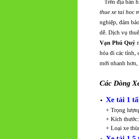
Trên địa bàn hu
thue xe tai hoc
nghiệp, đảm bảo
dễ. Dịch vụ thu
Vạn Phú Quý
m
hóa đi các tỉnh,
mới nhanh hơn, 
Các Dòng Xe
Xe tải 1 t
+ Trọng lượn
+ Kích thước:
+ Loại xe thù
Xe tải 1,5 