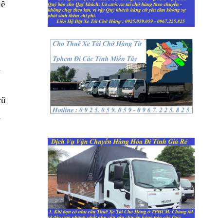
uê
i
cũ
.