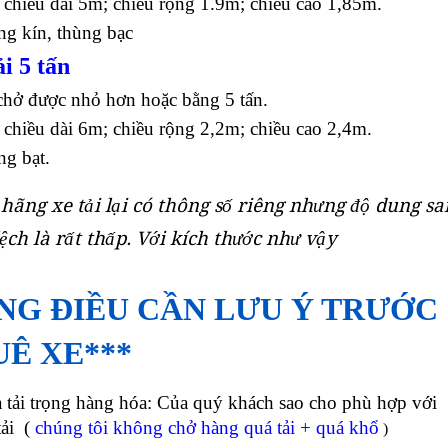
 chiều dài 5m; chiều rộng 1.9m; chiều cao 1,85m.
ng kín, thùng bạc
i 5 tấn
chở được nhỏ hơn hoặc bằng 5 tấn.
 chiều dài 6m; chiều rộng 2,2m; chiều cao 2,4m.
ng bạt.
hãng xe tải lại có thông số riêng nhưng độ dung sa
ch là rất thấp. Với kích thước như vậy
NG ĐIỀU CẦN LƯU Ý TRƯỚC
UÊ XE***
 tải trọng hàng hóa: Của quý khách sao cho phù hợp với
tải (
chúng tôi không chở hàng quá tải + quá khổ
)