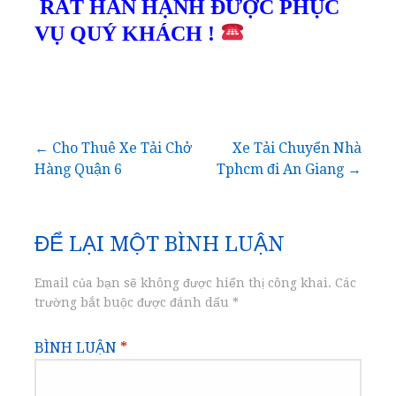
RẤT HÂN HẠNH ĐƯỢC PHỤC
VỤ QUÝ KHÁCH !
Điều
← Cho Thuê Xe Tải Chở
Xe Tải Chuyển Nhà
Hàng Quận 6
Tphcm đi An Giang →
hướng
bài
ĐỂ LẠI MỘT BÌNH LUẬN
viết
Email của bạn sẽ không được hiển thị công khai.
Các
trường bắt buộc được đánh dấu
*
BÌNH LUẬN
*