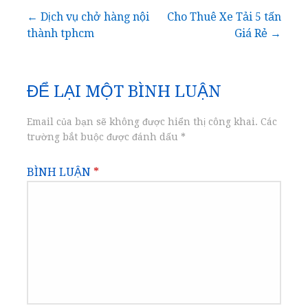
Điều
← Dịch vụ chở hàng nội
Cho Thuê Xe Tải 5 tấn
thành tphcm
Giá Rẻ →
hướng
bài
ĐỂ LẠI MỘT BÌNH LUẬN
viết
Email của bạn sẽ không được hiển thị công khai.
Các
trường bắt buộc được đánh dấu
*
BÌNH LUẬN
*