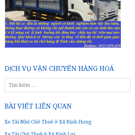
DỊCH VỤ VẬN CHUYỂN HÀNG HOÁ
TÌM
KIẾM
CHO:
BÀI VIẾT LIÊN QUAN
Xe Tải Nhỏ Chở Thuê ở Xã Bình Hưng
Xe Tải Chở Thuê ở Xã Bình Lợi