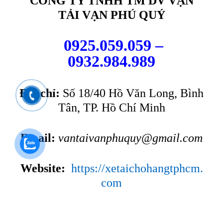
CÔNG TY TNHH TM DV VẬN
TẢI VẠN PHÚ QUÝ
0925.059.059 –
0932.984.989
Địa chỉ:
Số 18/40 Hồ Văn Long, Bình
Tân, TP. Hồ Chí Minh
Email:
vantaivanphuquy@gmail.com
Website:
https://xetaichohangtphcm.
com