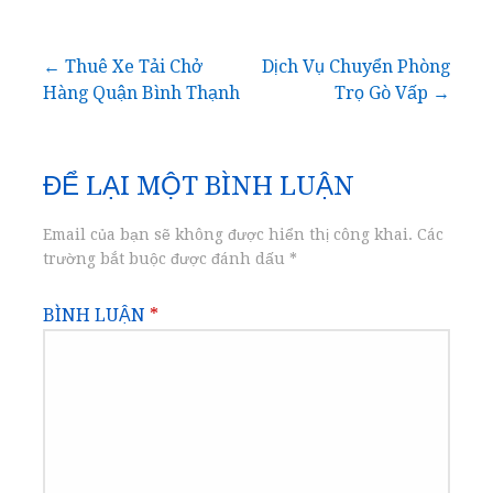
Điều
← Thuê Xe Tải Chở
Dịch Vụ Chuyển Phòng
Hàng Quận Bình Thạnh
Trọ Gò Vấp →
hướng
bài
ĐỂ LẠI MỘT BÌNH LUẬN
viết
Email của bạn sẽ không được hiển thị công khai.
Các
trường bắt buộc được đánh dấu
*
BÌNH LUẬN
*