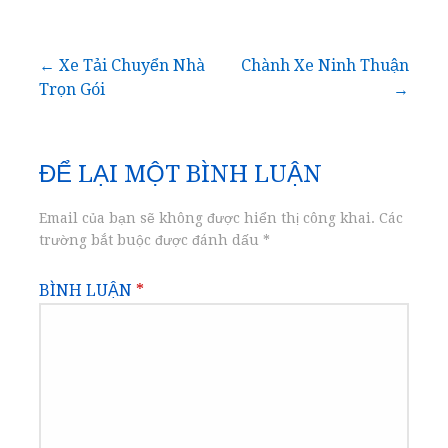
Điều
← Xe Tải Chuyển Nhà
Chành Xe Ninh Thuận
Trọn Gói
→
hướng
bài
ĐỂ LẠI MỘT BÌNH LUẬN
viết
Email của bạn sẽ không được hiển thị công khai.
Các
trường bắt buộc được đánh dấu
*
BÌNH LUẬN
*