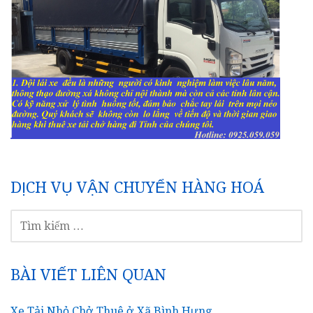
DỊCH VỤ VẬN CHUYỂN HÀNG HOÁ
TÌM
KIẾM
CHO:
BÀI VIẾT LIÊN QUAN
Xe Tải Nhỏ Chở Thuê ở Xã Bình Hưng