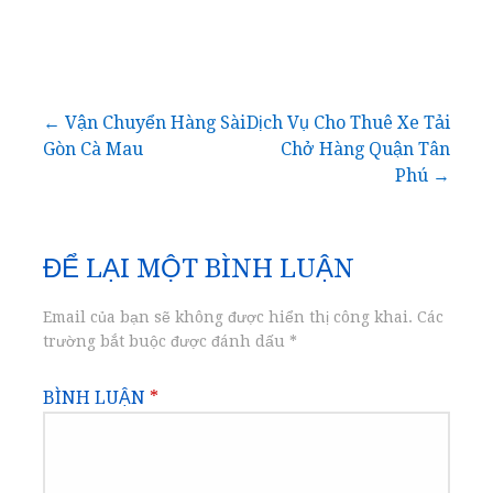
Điều
← Vận Chuyển Hàng Sài
Dịch Vụ Cho Thuê Xe Tải
Gòn Cà Mau
Chở Hàng Quận Tân
hướng
Phú →
bài
ĐỂ LẠI MỘT BÌNH LUẬN
viết
Email của bạn sẽ không được hiển thị công khai.
Các
trường bắt buộc được đánh dấu
*
BÌNH LUẬN
*