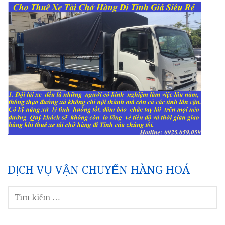
DỊCH VỤ VẬN CHUYỂN HÀNG HOÁ
TÌM
KIẾM
CHO: