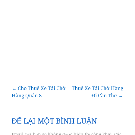
Điều
← Cho Thuê Xe Tải Chở
Thuê Xe Tải Chở Hàng
Hàng Quận 8
Đi Cần Thơ →
hướng
bài
ĐỂ LẠI MỘT BÌNH LUẬN
viết
Email của bạn sẽ không được hiển thị công khai.
Các