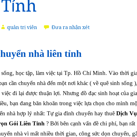
 Tỉnh
quản trị viên
Đưa ra nhận xét
huyển nhà liên tỉnh
ống, học tập, làm việc tại Tp. Hồ Chí Minh. Vào thời gi
 bạn cần chuyển nhà đến một nơi khác ( về quê sinh sống )
 việc đi lại được thuận lợi. Nhưng đồ đạc sinh hoạt của gi
iều, bạn đang băn khoăn trong việc lựa chọn cho mình mộ
n nhà hợp lý nhất: Tự gia đình chuyển hay thuê
Dịch Vụ
ọn Gói Liên Tỉnh
? Bởi bên cạnh vấn đề chi phí, bạn rất
huyển nhà vì mất nhiều thời gian, công sức dọn chuyển, g