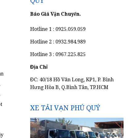
QUÝ
Báo Giá Vận Chuyển.
Hotline 1 : 0925.059.059
Hotline 2 : 0932.984.989
Hotline 3 : 0967.225.825
Địa Chỉ
an
ĐC: 40/18 Hồ Văn Long, KP1, P. Bình
,
Hưng Hòa B, Q.Bình Tân, TP.HCM
a
t
XE TẢI VẠN PHÚ QUÝ
ây