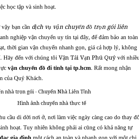
ệc học tập và sinh hoạt.
 vậy bạn cần
dịch vụ vận chuyển đồ trọn gói liên
nh nghiệp vận chuyển uy tín tại đây, để đảm bảo an toàn
ạt, thời gian vận chuyển nhanh gọn, giá cả hợp lý, không
í. Hãy đến với chúng tôi
Vận Tải Vạn Phú Quý
với nhiề
vực
vận chuyển đồ đi tỉnh tại tp.hcm
. Rất mong nhận
âm của Quý Khách.
Hình ảnh chuyển nhà thực tế
u cầu di dời nơi ở, nơi làm việc ngày càng cao do thay đ
sinh hoạt. Tuy nhiên không phải ai cũng có khả năng tự
đạc gia đình
một cách an toàn và nhanh gọn với một chi