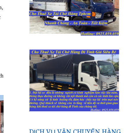
n,
c
ch
DỊCH VỤ VẬN CHUYỂN HÀNG