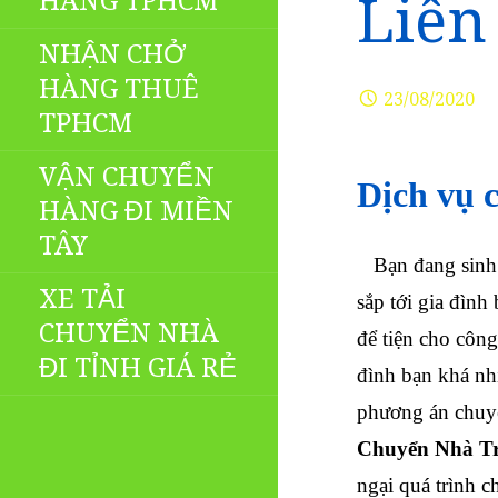
HÀNG TPHCM
Liên
NHẬN CHỞ
HÀNG THUÊ
23/08/2020
TPHCM
VẬN CHUYỂN
Dịch vụ c
HÀNG ĐI MIỀN
TÂY
Bạn đang sinh s
XE TẢI
sắp tới gia đình
CHUYỂN NHÀ
để tiện cho công
ĐI TỈNH GIÁ RẺ
đình bạn khá nh
phương án chuyể
Chuyển Nhà Tr
ngại quá trình c