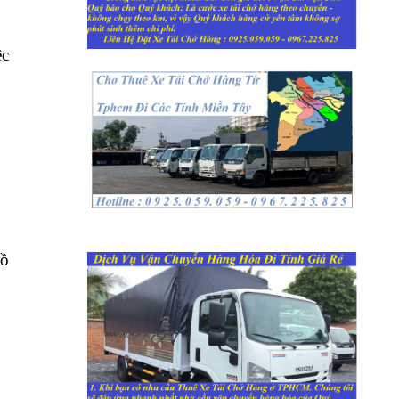
ệc
đồ