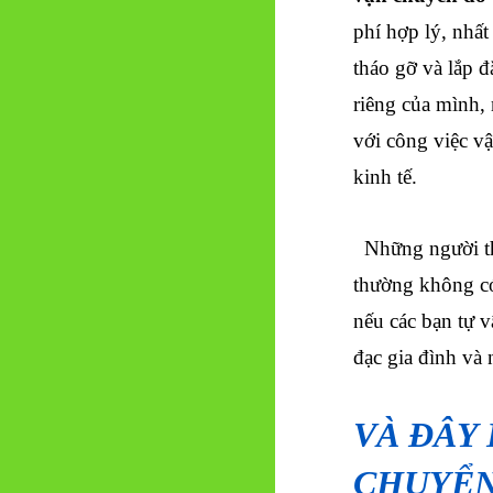
phí hợp lý, nhấ
tháo gỡ và lắp 
riêng của mình,
với công việc v
kinh tế.
Những người th
thường không có
nếu các bạn tự 
đạc gia đình và
VÀ ĐÂY 
CHUYỂN