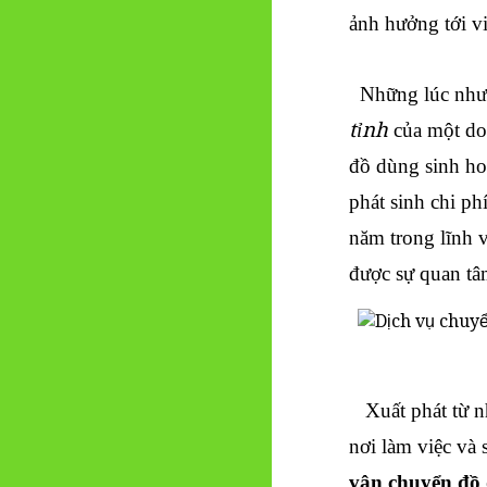
ảnh hưởng tới vi
Những lúc như
tỉnh
của một doa
đồ dùng sinh ho
phát sinh chi ph
năm trong lĩnh 
được sự quan t
Xuất phát từ nh
nơi làm việc và 
vận chuyển đồ 