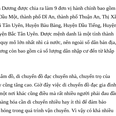
 Dương được chia ra làm 9 đơn vị hành chính bao gồm
Dầu Một, thành phố Dĩ An, thành phố Thuận An, Thị X
ã Tân Uyên, Huyện Bàu Bàng, Huyện Dầu Tiếng, Huyệ
yện Bắc Tân Uyên. Được mệnh danh là một tỉnh thành
quy mô lớn nhất nhì cả nước, nên ngoài số dân bản địa
ơng còn bao gồm cả số lượng dân nhập cư đến từ khắp
m đồ, di chuyển đồ đạc chuyển nhà, chuyển trọ của
 cũng tăng cao. Giờ đây việc di chuyển đồ đạc gia đìn
một nơi khác cũng điều mà rất nhiều người phải đau đầ
hàng hóa cần di chuyển nhiều hay ít thì để đảm bảo
hỏng trong quá trình vận chuyển. Vì vậy có khá nhiều