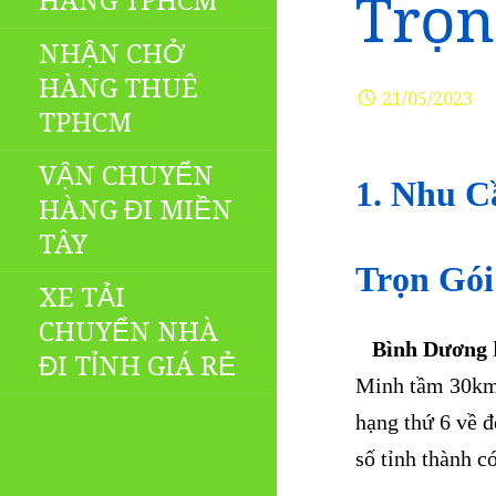
HÀNG TPHCM
Trọn
NHẬN CHỞ
HÀNG THUÊ
21/05/2023
TPHCM
VẬN CHUYỂN
1. Nhu C
HÀNG ĐI MIỀN
TÂY
Trọn Gói
XE TẢI
CHUYỂN NHÀ
Bình Dương
ĐI TỈNH GIÁ RẺ
Minh tầm 30km
hạng thứ 6 về đ
số tỉnh thành c