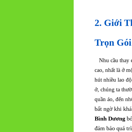
2. Giới 
Trọn Gói
Nhu cầu thay đổ
cao, nhất là ở m
hút nhiều lao đ
ở, chúng ta thư
quần áo, đến n
bất ngờ khi kh
Bình Dương
bở
đảm bảo quá trì