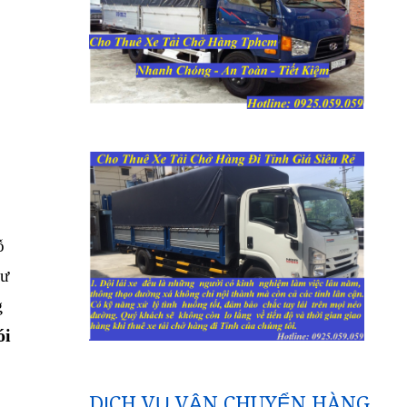
ỗ
hư
g
ói
DỊCH VỤ VẬN CHUYỂN HÀNG