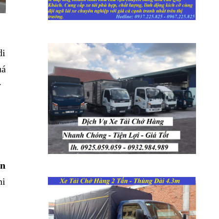
di
uá
y
,
ển
hi