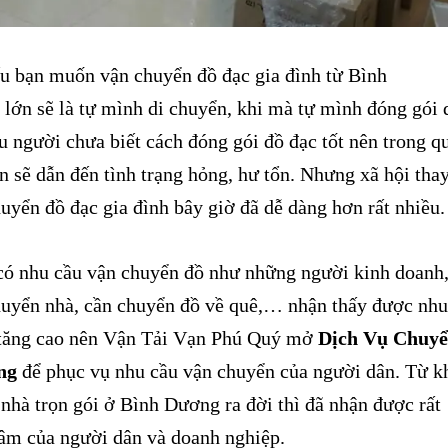
bạn muốn vận chuyển đồ đạc gia đình từ Bình
lớn sẽ là tự mình di chuyển, khi mà tự mình đóng gói 
u người chưa biết cách đóng gói đồ đạc tốt nên trong q
n sẽ dẫn đến tình trạng hỏng, hư tổn. Nhưng xã hội tha
huyển đồ đạc gia đình bây giờ đã dễ dàng hơn rất nhiều.
 nhu cầu vận chuyển đồ như những người kinh doanh
uyển nhà, cần chuyển đồ về quê,… nhận thấy được nhu
i tăng cao nên Vận Tải Vạn Phú Quý mở
Dịch Vụ Chuy
ng
để phục vụ nhu cầu vận chuyển của người dân. Từ k
nhà trọn gói ở Bình Dương ra đời thì đã nhận được rất
tâm của người dân và doanh nghiệp.