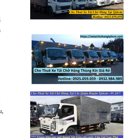
ã
n
,
h
u,