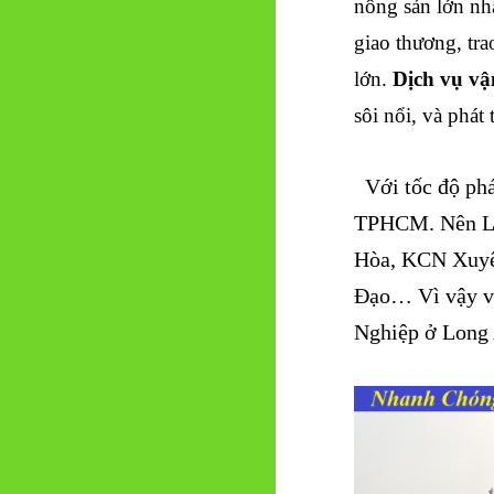
nông sản lớn n
giao thương, tr
lớn.
Dịch vụ v
sôi nổi, và phát t
Với tốc độ phát
TPHCM. Nên Lo
Hòa, KCN Xuy
Đạo… Vì vậy vi
Nghiệp ở Long A