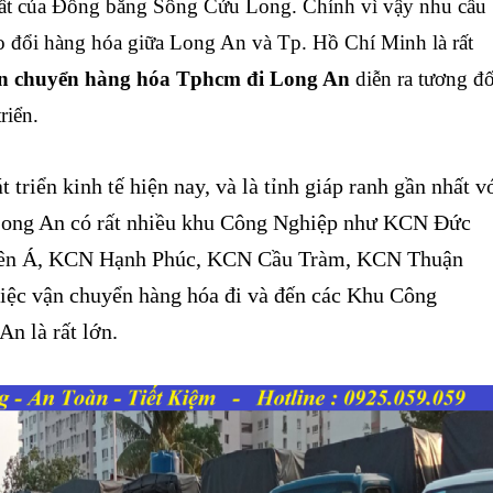
hất của Đồng bằng Sông Cửu Long. Chính vì vậy nhu cầu
ao đổi hàng hóa giữa Long An và Tp. Hồ Chí Minh là rất
ận chuyển hàng hóa Tphcm đi Long An
diễn ra tương đố
riển.
 triển kinh tế hiện nay, và là tỉnh giáp ranh gần nhất v
ng An có rất nhiều khu Công Nghiệp như KCN Đức
ên Á, KCN Hạnh Phúc, KCN Cầu Tràm, KCN Thuận
ệc vận chuyển hàng hóa đi và đến các Khu Công
n là rất lớn.