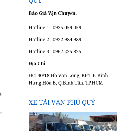
QUÝ
Báo Giá Vận Chuyển.
Hotline 1 : 0925.059.059
Hotline 2 : 0932.984.989
Hotline 3 : 0967.225.825
Địa Chỉ
ĐC: 40/18 Hồ Văn Long, KP1, P. Bình
Hưng Hòa B, Q.Bình Tân, TP.HCM
a
XE TẢI VẠN PHÚ QUÝ
c
a