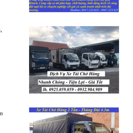
,
h
An
ô