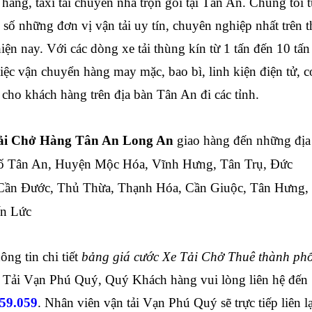
ở hàng, taxi tải chuyển nhà trọn gói tại
Tân An
. Chúng tôi 
 số những đơn vị vận tải uy tín, chuyên nghiệp nhất trên t
iện nay.
Với các dòng xe tải thùng kín từ 1 tấn đến 10 tấn
iệc vận chuyển hàng may mặc, bao bì, linh kiện điện tử, c
cho khách hàng trên địa bàn
Tân An
đi các tỉnh.
ải Chở Hàng Tân An Long An
giao hàng đến những địa
ố Tân An, Huyện Mộc Hóa, Vĩnh Hưng, Tân Trụ, Đức
Cần Đước, Thủ Thừa, Thạnh Hóa, Cần Giuộc, Tân Hưng,
n Lức
ng tin chi tiết
bảng giá cước Xe Tải Chở Thuê thành ph
Tải Vạn Phú Quý, Quý Khách hàng vui lòng liên hệ đến
059.059
. Nhân viên vận tải Vạn Phú Quý sẽ trực tiếp liên l