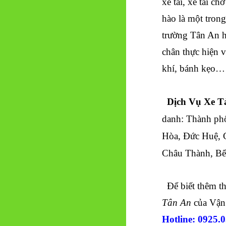
xe tải, xe tải ch
hào là một trong
trường
Tân An
h
chân thực hiện v
khí, bánh kẹo… 
Dịch Vụ Xe T
danh:
Thành ph
Hòa, Đức Huệ, 
Châu Thành, Bế
Để biết thêm thô
Tân An
của Vận 
Hotline: 0925.