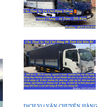
DỊCH VỤ VẬN CHUYỂN HÀNG