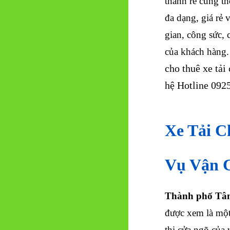
thành rẻ cùng t
đa dạng, giá rẻ v
gian, công sức, 
của khách hàng
cho thuê xe tải
hệ Hotline 0925
Xe Tải C
Vụ Vận 
Thành phố Tâ
được xem là một
thị cửa ngõ củ