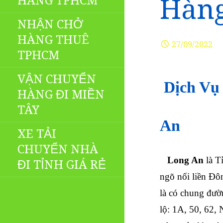
HÀNG TPHCM
Hàng
NHẬN CHỞ
HÀNG THUÊ
27/09/2022
TPHCM
VẬN CHUYỂN
Dịch Vụ
HÀNG ĐI MIỀN
TÂY
An
XE TẢI
CHUYỂN NHÀ
Long An
là T
ĐI TỈNH GIÁ RẺ
ngõ nối liền Đ
là có chung đườ
lộ: 1A, 50, 62,