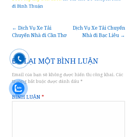
đi Bình Thuận
Điều
← Dịch Vụ Xe Tải
Dịch Vụ Xe Tải Chuyển
Chuyển Nhà đi Cần Thơ
Nhà đi Bạc Liêu →
hướng
bài
ĐỂ LẠI MỘT BÌNH LUẬN
viết
Email của bạn sẽ không được hiển thị công khai.
Các
trường bắt buộc được đánh dấu
*
BÌNH LUẬN
*