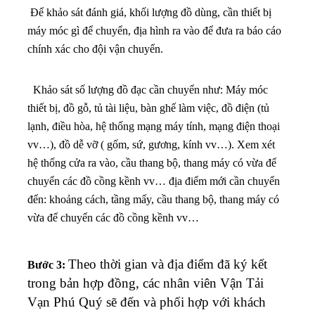
Để khảo sát đánh giá, khối lượng đồ dùng, cần thiết bị
máy móc gì để chuyển, địa hình ra vào để đưa ra báo cáo
chính xác cho đội vận chuyển.
Khảo sát số lượng đồ đạc cần chuyển như: Máy móc
thiết bị, đồ gỗ, tủ tài liệu, bàn ghế làm việc, đồ điện (tủ
lạnh, điều hòa, hệ thống mạng máy tính, mạng điện thoại
vv…), đồ dễ vỡ ( gốm, sứ, gương, kính vv…). X
em xét
hệ thống cửa ra vào, cầu thang bộ, thang máy có vừa để
chuyển các đồ cồng kềnh vv…
địa điểm mới cần chuyển
đến: khoảng cách, tầng mấy, cầu thang bộ, thang máy có
vừa để chuyển các đồ cồng kềnh vv…
Theo thời gian và địa điểm đã ký kết
Bước 3:
trong bản hợp đồng, các nhân viên Vận Tải
Vạn Phú Quý sẽ đến và phối hợp với khách