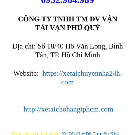
CÔNG TY TNHH TM DV VẬN
TẢI VẠN PHÚ QUÝ
Địa chỉ: Số 18/40 Hồ Văn Long, Bình
Tân, TP. Hồ Chí Minh
Website:
https://xetaichuyennha24h.
com
http://xetaichohangtphcm.com
Được sắp xếp bên dưới:
Xe Tải Chở Đồ Chuyển Nhà