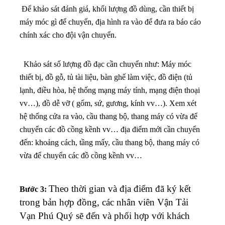
Để khảo sát đánh giá, khối lượng đồ dùng, cần thiết bị
máy móc gì để chuyển, địa hình ra vào để đưa ra báo cáo
chính xác cho đội vận chuyển.
Khảo sát số lượng đồ đạc cần chuyển như: Máy móc
thiết bị, đồ gỗ, tủ tài liệu, bàn ghế làm việc, đồ điện (tủ
lạnh, điều hòa, hệ thống mạng máy tính, mạng điện thoại
vv…), đồ dễ vỡ ( gốm, sứ, gương, kính vv…). X
em xét
hệ thống cửa ra vào, cầu thang bộ, thang máy có vừa để
chuyển các đồ cồng kềnh vv…
địa điểm mới cần chuyển
đến: khoảng cách, tầng mấy, cầu thang bộ, thang máy có
vừa để chuyển các đồ cồng kềnh vv…
Theo thời gian và địa điểm đã ký kết
Bước 3:
trong bản hợp đồng, các nhân viên Vận Tải
Vạn Phú Quý sẽ đến và phối hợp với khách