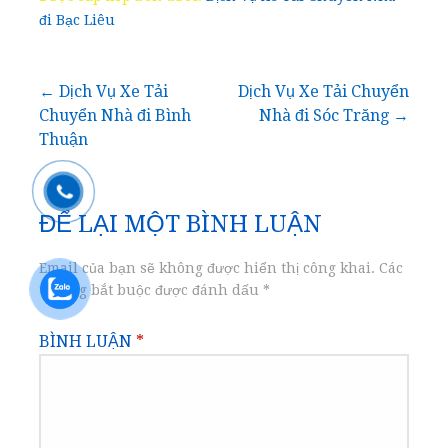
đi Bạc Liêu
Điều
← Dịch Vụ Xe Tải
Dịch Vụ Xe Tải Chuyển
Chuyển Nhà đi Bình
Nhà đi Sóc Trăng →
hướng
Thuận
bài
ĐỂ LẠI MỘT BÌNH LUẬN
viết
Email của bạn sẽ không được hiển thị công khai.
Các
trường bắt buộc được đánh dấu
*
BÌNH LUẬN
*