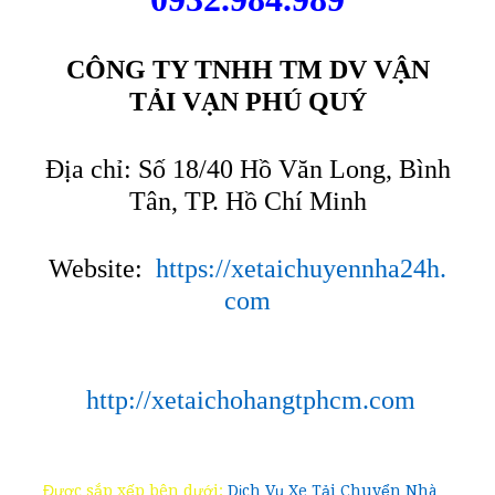
CÔNG TY TNHH TM DV VẬN
TẢI VẠN PHÚ QUÝ
Địa chỉ: Số 18/40 Hồ Văn Long, Bình
Tân, TP. Hồ Chí Minh
Website:
https://xetaichuyennha24h.
com
http://xetaichohangtphcm.com
Được sắp xếp bên dưới:
Dịch Vụ Xe Tải Chuyển Nhà