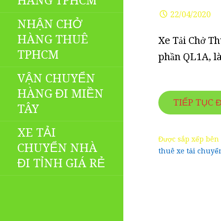
HÀNG TPHCM
22/04/2020
NHẬN CHỞ
HÀNG THUÊ
Xe Tải Chở T
TPHCM
phần QL1A, l
VẬN CHUYỂN
HÀNG ĐI MIỀN
TIẾP TỤC 
TÂY
XE TẢI
Được sắp xếp bên
CHUYỂN NHÀ
thuê xe tải chuy
ĐI TỈNH GIÁ RẺ