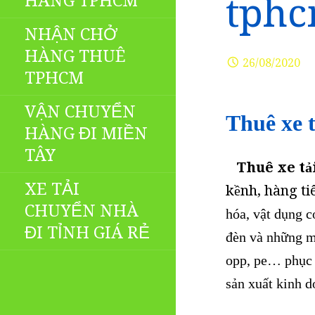
HÀNG TPHCM
tph
NHẬN CHỞ
HÀNG THUÊ
26/08/2020
TPHCM
VẬN CHUYỂN
Thuê xe t
HÀNG ĐI MIỀN
TÂY
Thuê xe tải
XE TẢI
kềnh, hàng ti
CHUYỂN NHÀ
hóa, vật dụng c
ĐI TỈNH GIÁ RẺ
đèn và những m
opp, pe…
phục
sản xuất kinh d