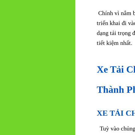
Chính vì nắm b
triển khai đi v
dạng tải trọng 
tiết kiệm nhất.
Xe Tải C
Thành Ph
XE TẢI 
Tuỳ vào chủng 