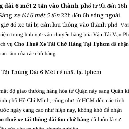
 dài 6 mét 2 tấn vào thành phố
từ 9h đến 16h
 Sáng
xe tải 6 mét 5 tấn
22h đến 6h sáng ngoài
iờ đó xe tải bị cấm lưu thông vào thành phố.
Với
hiệm trong lĩnh vực vận chuyển hàng hóa Vận Tải Vạn P
ịch vụ
Cho Thuê Xe Tải Chở Hàng Tại Tphcm
đã nhận
uan tâm của các chủ hàng.
mật độ giao thương hàng hóa từ Quận này sang Quận k
hành phố Hồ Chí Minh, cũng như từ HCM đến các tỉnh
nước ngày càng cao như hiện nay, không khó để nhận
o thuê xe tải thùng dài 6m chở hàng
đã luôn là sự
ầu của các cá nhân, doanh nghiệp.