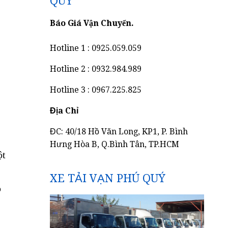
QUÝ
Báo Giá Vận Chuyển.
Hotline 1 : 0925.059.059
Hotline 2 : 0932.984.989
Hotline 3 : 0967.225.825
Địa Chỉ
ĐC: 40/18 Hồ Văn Long, KP1, P. Bình
Hưng Hòa B, Q.Bình Tân, TP.HCM
ột
XE TẢI VẠN PHÚ QUÝ
p