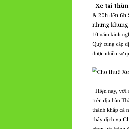
Xe tải thùng
& 20h đến 6h
những khung g
10 năm kinh ng
Quý cung cấp d
được nhiều sự q
Hiện nay, với 
trên địa bàn T
thành khắp cả 
thấy dịch vụ
Ch
chọn lựa hàng đ