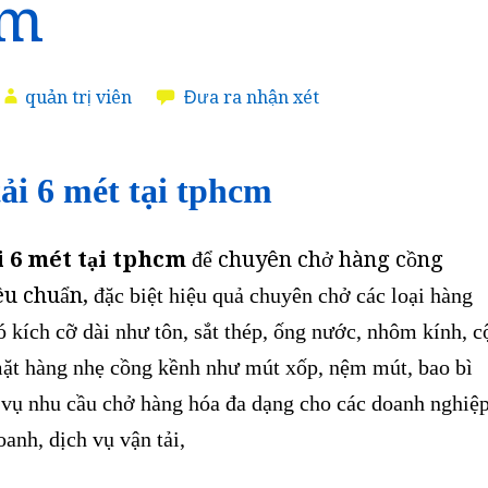
cm
quản trị viên
Đưa ra nhận xét
ải 6 mét tại tphcm
 6 mét tại tphcm
để chuyên chở hàng cồng
êu chuẩn,
đặc biệt hiệu quả chuyên chở các loại hàng
ó kích cỡ dài như tôn, sắt thép, ống nước, nhôm kính, c
ặt hàng nhẹ cồng kềnh như mút xốp, nệm mút, bao bì
 vụ
nhu cầu chở hàng hóa đa dạng cho các doanh nghiệ
oanh, dịch vụ vận tải,