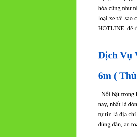
hóa cũng như n
loại xe tải sao
HOTLINE để đượ
Dịch Vụ 
6m ( Thù
Nổi bật trong h
nay, nhất là dò
tự tin là địa c
đúng đắn, an to