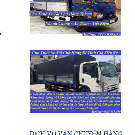
o
DỊCH VỤ VẬN CHUYỂN HÀNG