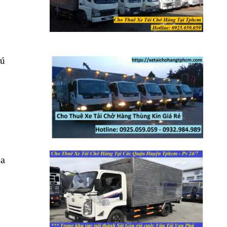
hú
ia