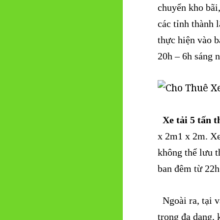
chuyển kho bãi
các tỉnh thành 
thực hiện vào b
20h – 6h sáng 
Xe tải 5 tấn 
x 2m1 x 2m. Xe 
không thể lưu t
ban đêm từ 22h
Ngoài ra, tại v
trọng đa dạng, 