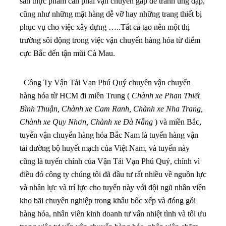
sản thực phẩm cần phải vận chuyển gấp để tránh úng dập,
cũng như những mặt hàng dễ vỡ hay những trang thiết bị
phục vụ cho việc xây dựng …..Tất cả tạo nên một thị
trường sôi động trong việc vận chuyển hàng hóa từ điểm
cực Bắc đến tận mũi Cà Mau.
Công Ty Vận Tải Vạn Phú Quý chuyên vận chuyển
hàng hóa từ HCM đi miền Trung (
Chành xe Phan Thiết
Bình Thuận, Chành xe Cam Ranh, Chành xe Nha Trang,
Chành xe Quy Nhơn, Chành xe Đà Nẵng
) và miền Bắc,
tuyến vận chuyển hàng hóa Bắc Nam là tuyến hàng vận
tải đường bộ huyết mạch của Việt Nam, và tuyến này
cũng là tuyến chính của Vận Tải Vạn Phú Quý, chính vì
điều đó công ty chúng tôi đã đầu tư rất nhiều về nguồn lực
và nhân lực và trí lực cho tuyến này với đội ngũ nhân viên
kho bãi chuyên nghiệp trong khâu bốc xếp và đóng gói
hàng hóa, nhân viên kinh doanh tư vấn nhiệt tình và tối ưu