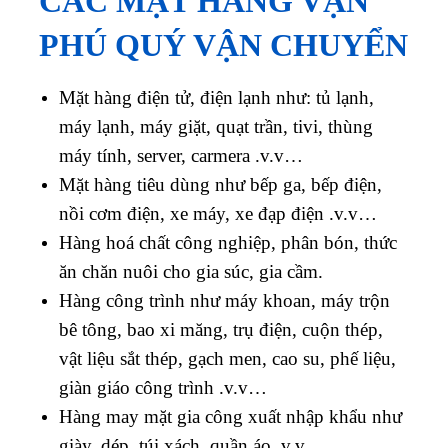
CÁC MẶT HÀNG VẠN
PHÚ QUÝ VẬN CHUYỂN
Mặt hàng điện tử, điện lạnh như: tủ lạnh,
máy lạnh, máy giặt, quạt trần, tivi, thùng
máy tính, server, carmera .v.v…
Mặt hàng tiêu dùng như bếp ga, bếp điện,
nồi cơm điện, xe máy, xe đạp điện .v.v…
Hàng hoá chất công nghiệp, phân bón, thức
ăn chăn nuôi cho gia súc, gia cầm.
Hàng công trình như máy khoan, máy trộn
bê tông, bao xi măng, trụ điện, cuộn thép,
vật liệu sắt thép, gạch men, cao su, phế liệu,
giàn giáo công trình .v.v…
Hàng may mặt gia công xuất nhập khẩu như
giày, dép, túi xách, quần áo .v.v…