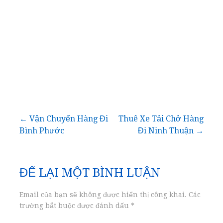
Điều
← Vận Chuyển Hàng Đi
Thuê Xe Tải Chở Hàng
Bình Phước
Đi Ninh Thuận →
hướng
bài
ĐỂ LẠI MỘT BÌNH LUẬN
viết
Email của bạn sẽ không được hiển thị công khai.
Các
trường bắt buộc được đánh dấu
*