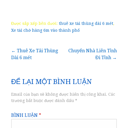
Được sắp xếp bên dưới:
thuê xe tải thùng dài 6 mét
,
Xe tải chở hàng 6m vào thành phố
Điều
← Thuê Xe Tải Thùng
Chuyển Nhà Liên Tỉnh
Dài 6 mét
Đi Tỉnh →
hướng
bài
ĐỂ LẠI MỘT BÌNH LUẬN
viết
Email của bạn sẽ không được hiển thị công khai.
Các
trường bắt buộc được đánh dấu
*
BÌNH LUẬN
*