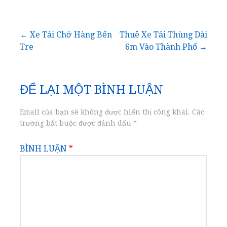
Điều
← Xe Tải Chở Hàng Bến
Thuê Xe Tải Thùng Dài
Tre
6m Vào Thành Phố →
hướng
bài
ĐỂ LẠI MỘT BÌNH LUẬN
viết
Email của bạn sẽ không được hiển thị công khai.
Các
trường bắt buộc được đánh dấu
*
BÌNH LUẬN
*