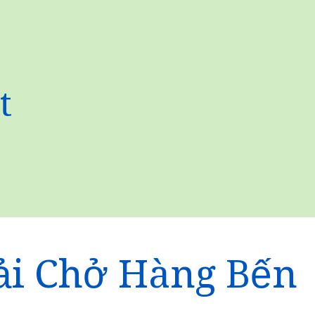
t
ải Chở Hàng Bến