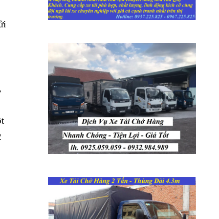
ửi
,
t
2