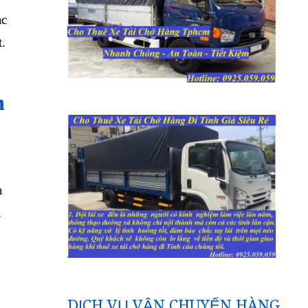
ạc
t.
n
a
à
DỊCH VỤ VẬN CHUYỂN HÀNG