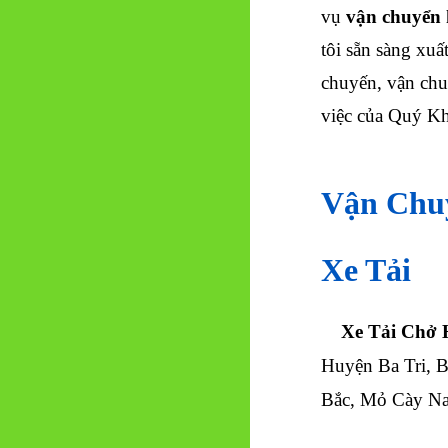
vụ
vận chuyển 
tôi sẵn sàng xuấ
chuyến, vận chu
việc của Quý K
Vận Chuy
Xe Tải
Xe Tải Chở H
Huyện Ba Tri, 
Bắc, Mỏ Cày N