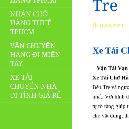
HÀNG TPHCM
Tre
NHẬN CHỞ
HÀNG THUÊ
16/08/2020
TPHCM
VẬN CHUYỂN
Xe Tải C
HÀNG ĐI MIỀN
TÂY
Vận Tải Vạn
XE TẢI
Xe Tải Chở H
CHUYỂN NHÀ
Bến Tre và ngượ
ĐI TỈNH GIÁ RẺ
nhất. Với hình t
tự rõ ràng giúp 
cho vật dụng, th