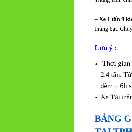
–
Xe 1 tấn 9 k
thùng bạt. Chu
Lưu ý :
Thời gian 
2,4 tấn. T
đêm – 6h s
Xe Tải trê
BẢNG G
TẠI TP