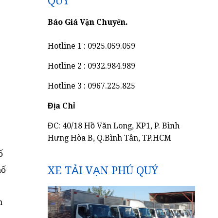
QUÝ
Báo Giá Vận Chuyển.
Hotline 1 : 0925.059.059
Hotline 2 : 0932.984.989
Hotline 3 : 0967.225.825
Địa Chỉ
ĐC: 40/18 Hồ Văn Long, KP1, P. Bình
Hưng Hòa B, Q.Bình Tân, TP.HCM
ố
hố
XE TẢI VẠN PHÚ QUÝ
n