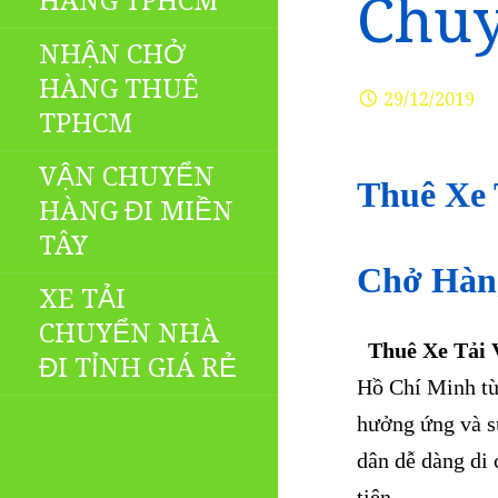
HÀNG TPHCM
Chu
NHẬN CHỞ
HÀNG THUÊ
29/12/2019
TPHCM
VẬN CHUYỂN
Thuê Xe 
HÀNG ĐI MIỀN
TÂY
Chở Hà
XE TẢI
CHUYỂN NHÀ
Thuê Xe Tải 
ĐI TỈNH GIÁ RẺ
Hồ Chí Minh từ
hưởng ứng và sử
dân dễ dàng di 
tiện.