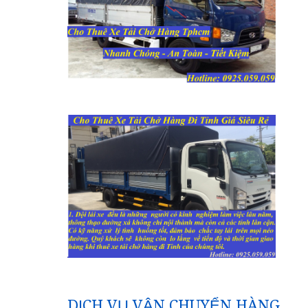
DỊCH VỤ VẬN CHUYỂN HÀNG