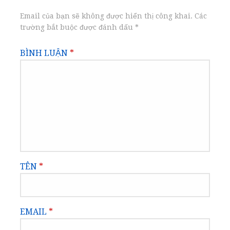
viết
Email của bạn sẽ không được hiển thị công khai.
Các
trường bắt buộc được đánh dấu
*
BÌNH LUẬN
*
TÊN
*
EMAIL
*