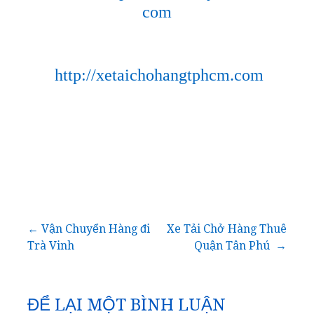
com
http://xetaichohangtphcm.com
Điều
← Vận Chuyển Hàng đi
Xe Tải Chở Hàng Thuê
Trà Vinh
Quận Tân Phú →
hướng
bài
ĐỂ LẠI MỘT BÌNH LUẬN