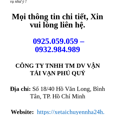
vụ như ý !
Mọi thông tin chi tiết, Xin
vui lòng liên hệ.
0925.059.059 –
0932.984.989
CÔNG TY TNHH TM DV VẬN
TẢI VẠN PHÚ QUÝ
Địa chỉ:
Số 18/40 Hồ Văn Long, Bình
Tân, TP. Hồ Chí Minh
Website:
https://xetaichuyennha24h.