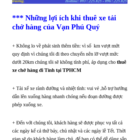
+ Không lo về phát sinh thêm tiền: vì số km vượt mứt
quy định vì chúng tôi đi theo chuyến nên lỡ vượt mức
dưới 20km chúng tôi sẽ không tính phí, áp dụng cho
thuê
xe chở hàng đi Tỉnh tại TPHCM
+ Tài xế xe rành đường và nhiệt tình: vui vẻ ,hỗ trợ hướng
dẫn lên xuống hàng nhanh chóng nếu đoạn đường được
phép xuống xe.
+ Đến với chúng tôi, khách hàng sẽ được phục vụ tất cả
các ngày kể cả thứ bảy, chủ nhật và các ngày lễ Tết. Thời
gian sẽ do khách hàng làm chủ, để bạn có thể dễ dàng sắp
xếp lịch trình, không ảnh hưởng công việc.
Ngoài ra, Vạn Phú Qúy còn có các chính sách khuyến