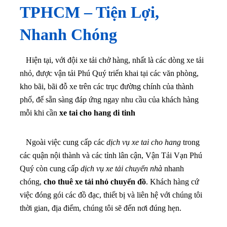
Hiện tại, với đội xe tải chở hàng, nhất là các dòng xe tải
nhỏ, được vận tải Phú Quý triển khai tại các văn phòng,
kho bãi, bãi đỗ xe trên các trục đường chính của thành
phố, để sẵn sàng đáp ứng ngay nhu cầu của khách hàng
mỗi khi cần
xe tai cho hang di tinh
Ngoài việc cung cấp các
dịch vụ xe tai cho hang
trong
các quận nội thành và các tỉnh lân cận, Vận Tải Vạn Phú
Quý còn cung cấp
dịch vụ xe tải chuyển nhà
nhanh
chóng,
cho thuê xe tải nhỏ chuyển đồ
. Khách hàng cứ
việc đóng gói các đồ đạc, thiết bị và liên hệ với chúng tôi
thời gian, địa điểm, chúng tôi sẽ đến nơi đúng hẹn.
Các cá nhân gia đình, hay doanh nghiệp đang sinh sống
làm việc trên địa bàn quận. Hãy gọi cho chúng tôi khi có
nhu cầu thuê xe tải chở hàng.
Để liên hệ với dịch vụ
xe tai