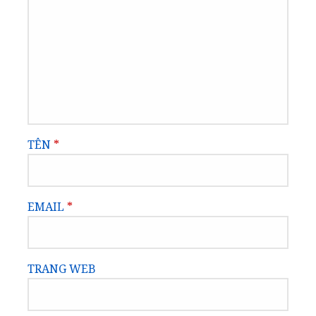
TÊN
*
EMAIL
*
TRANG WEB
LƯU TÊN CỦA TÔI, EMAIL, VÀ TRANG WEB
TRONG TRÌNH DUYỆT NÀY CHO LẦN BÌNH
LUẬN KẾ TIẾP CỦA TÔI.