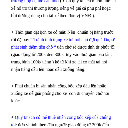
trường hợp cụ thể cần thiết
). Còn quý khách muốn nhờ tài
xế hỗ trợ thì thương lượng riêng về giá cả phụ phí hoặc
bồi dưỡng riêng cho tài xế theo đơn vị VNĐ ).
+ Thời gian đặt lịch xe có mặt: Nên chuẩn bị hàng trước
rồi đặt xe:
” Tránh tình trạng xe tới nơi chờ đợi quá lâu, sẽ
phát sinh thêm tiền chờ “
tiền chờ sẽ được tính từ phút 45:
(giao động từ 200k đen 300k tùy vào thời gian bao lâu:
trung bình 100k/ tiếng ) kể từ khi xe tải có mặt tại nơi
nhận hàng đầu lên hoặc đầu xuống hàng.
+ Phải chuẩn bị sẵn nhân công bốc xếp đầu lên hoặc
xuống xe để giải phóng cho xe còn di chuyển chở nơi
khác .
+
Quý khách có thể thuê nhân công bốc xếp của chúng
tôi
: đơn vị tính theo đầu người: giao động từ 200k đến