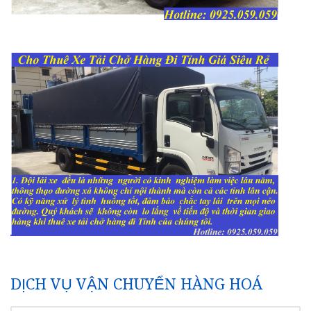
DỊCH VỤ VẬN CHUYỂN HÀNG HOÁ
TÌM
KIẾM
CHO:
BÀI VIẾT LIÊN QUAN