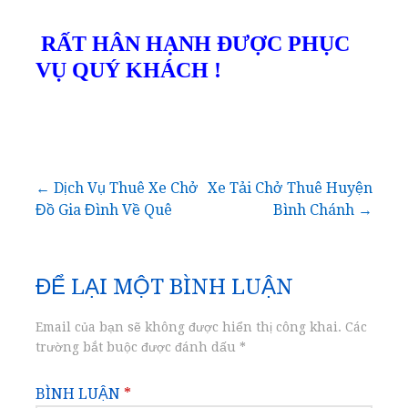
Điều
← Dịch Vụ Thuê Xe Chở
Xe Tải Chở Thuê Huyện
Đồ Gia Đình Về Quê
Bình Chánh →
hướng
bài
ĐỂ LẠI MỘT BÌNH LUẬN
viết
Email của bạn sẽ không được hiển thị công khai.
Các
trường bắt buộc được đánh dấu
*
BÌNH LUẬN
*