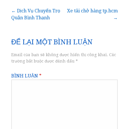
Điều
← Dịch Vụ Chuyển Trọ
Xe tải chở hàng tp.hcm
Quận Bình Thạnh
→
hướng
bài
ĐỂ LẠI MỘT BÌNH LUẬN
viết
Email của bạn sẽ không được hiển thị công khai.
Các
trường bắt buộc được đánh dấu
*
BÌNH LUẬN
*