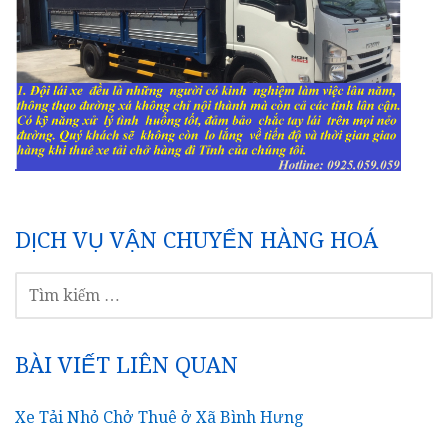
DỊCH VỤ VẬN CHUYỂN HÀNG HOÁ
TÌM
KIẾM
CHO:
BÀI VIẾT LIÊN QUAN
Xe Tải Nhỏ Chở Thuê ở Xã Bình Hưng