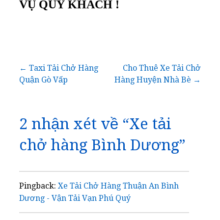
VỤ QUÝ KHÁCH !
Điều
← Taxi Tải Chở Hàng
Cho Thuê Xe Tải Chở
Quận Gò Vấp
Hàng Huyện Nhà Bè →
hướng
bài
2 nhận xét về
“Xe tải
viết
chở hàng Bình Dương”
Pingback:
Xe Tải Chở Hàng Thuận An Bình
Dương - Vận Tải Vạn Phú Quý