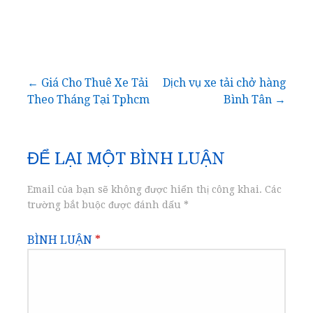
Điều
← Giá Cho Thuê Xe Tải
Dịch vụ xe tải chở hàng
Theo Tháng Tại Tphcm
Bình Tân →
hướng
bài
ĐỂ LẠI MỘT BÌNH LUẬN
viết
Email của bạn sẽ không được hiển thị công khai.
Các
trường bắt buộc được đánh dấu
*
BÌNH LUẬN
*