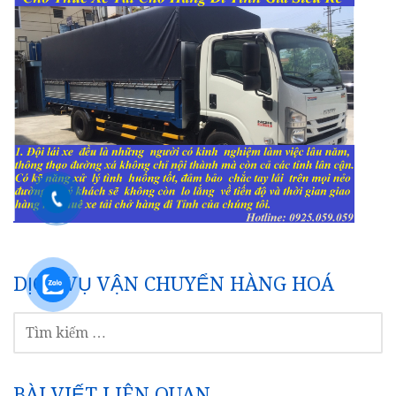
DỊCH VỤ VẬN CHUYỂN HÀNG HOÁ
TÌM
KIẾM
CHO:
BÀI VIẾT LIÊN QUAN