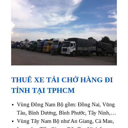
THUÊ XE TẢI CHỞ HÀNG ĐI
TỈNH TẠI TPHCM
Vùng Đông Nam Bộ gồm: Đồng Nai, Vũng
Tàu, Bình Dương, Bình Phước, Tây Ninh,…
Vùng Tây Nam Bộ như An Giang, Cà Mau,