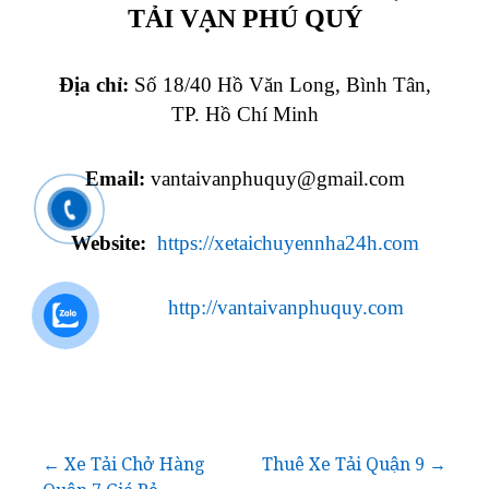
TẢI VẠN PHÚ QUÝ
Địa chỉ:
Số 18/40 Hồ Văn Long, Bình Tân,
TP. Hồ Chí Minh
Email:
vantaivanphuquy@gmail.com
Website:
https://xetaichuyennha24h.com
http://vantaivanphuquy.com
Điều
← Xe Tải Chở Hàng
Thuê Xe Tải Quận 9 →