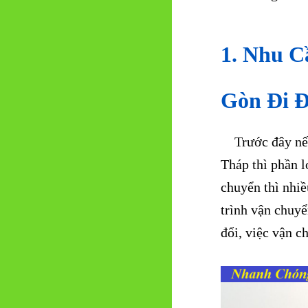
1. Nhu C
Gòn Đi Đ
Trước đây nếu 
Tháp thì phần l
chuyển thì nhiề
trình vận chuyể
đổi, việc vận c