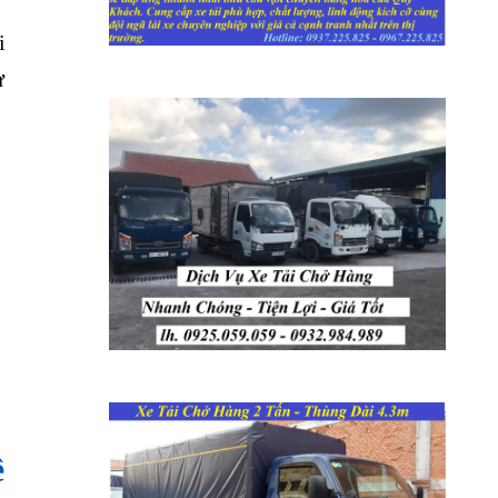
i
ự
ề