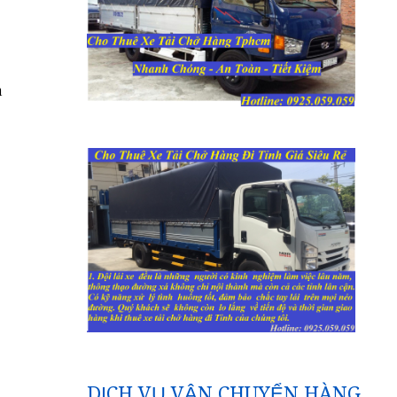
m
DỊCH VỤ VẬN CHUYỂN HÀNG