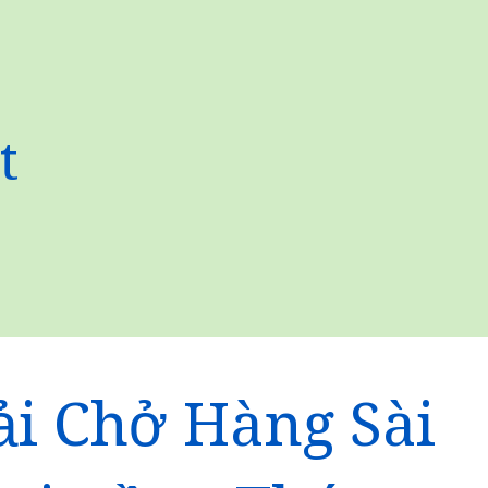
t
ải Chở Hàng Sài