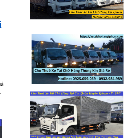
i
uá
y