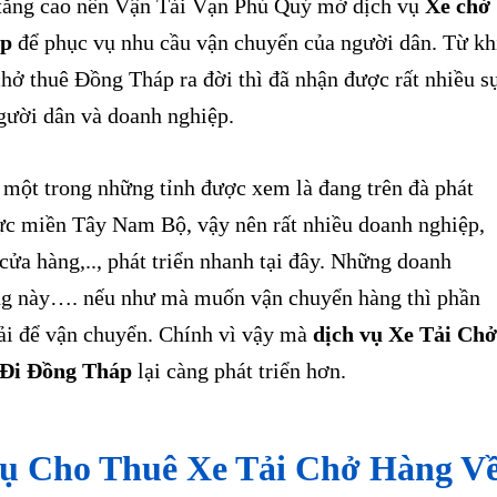
i tăng cao nên Vận Tải Vạn Phú Quý mở dịch vụ
Xe chở
áp
để phục vụ nhu cầu vận chuyển của người dân. Từ kh
chở thuê Đồng Tháp ra đời thì đã nhận được rất nhiều s
gười dân và doanh nghiệp.
ột trong những tỉnh được xem là đang trên đà phát
vực miền Tây Nam Bộ, vậy nên rất nhiều doanh nghiệp,
 cửa hàng,.., phát triển nhanh tại đây. Những doanh
ng này…. nếu như mà muốn vận chuyển hàng thì phần
tải để vận chuyển. Chính vì vậy mà
dịch vụ Xe Tải Chở
 Đi Đồng Tháp
lại càng phát triển hơn.
Vụ Cho Thuê Xe Tải Chở Hàng V