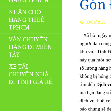
HÀNG TPHCM
Gòn 
NHẬN CHỞ
HÀNG THUÊ
09/04/2023
TPHCM
Xã hội ngày nay
VẬN CHUYỂN
người dân cũng 
HÀNG ĐI MIỀN
khu vực Tỉnh Đồ
TÂY
này qua một nơi
XE TẢI
số lượng hàng h
CHUYỂN NHÀ
không bị hỏng t
ĐI TỈNH GIÁ RẺ
tìm đến
Dịch v
mà bạn đang số
dịch vụ thuê xe
bảo chúng sẽ đe