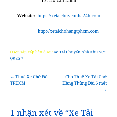
TP. Hồ Chí Minh
Website:
https://xetaichuyennha24h.com
http://xetaichohangtphcm.com
Được sắp xếp bên dưới:
Xe Tải Chuyển Nhà Khu Vực
Quận 7
Điều
← Thuê Xe Chở Đồ
Cho Thuê Xe Tải Chở
TPHCM
Hàng Thùng Dài 6 mét
hướng
→
bài
viết
1 nhận xét về
“Xe Tải