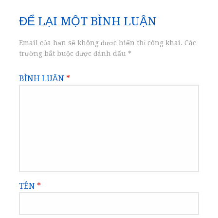
bài
ĐỂ LẠI MỘT BÌNH LUẬN
viết
Email của bạn sẽ không được hiển thị công khai.
Các
trường bắt buộc được đánh dấu
*
BÌNH LUẬN
*
TÊN
*