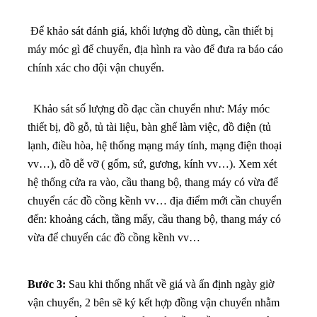
Để khảo sát đánh giá, khối lượng đồ dùng, cần thiết bị
máy móc gì để chuyển, địa hình ra vào để đưa ra báo cáo
chính xác cho đội vận chuyển.
Khảo sát số lượng đồ đạc cần chuyển như: Máy móc
thiết bị, đồ gỗ, tủ tài liệu, bàn ghế làm việc, đồ điện (tủ
lạnh, điều hòa, hệ thống mạng máy tính, mạng điện thoại
vv…), đồ dễ vỡ ( gốm, sứ, gương, kính vv…). X
em xét
hệ thống cửa ra vào, cầu thang bộ, thang máy có vừa để
chuyển các đồ cồng kềnh vv…
địa điểm mới cần chuyển
đến: khoảng cách, tầng mấy, cầu thang bộ, thang máy có
vừa để chuyển các đồ cồng kềnh vv…
Bước 3:
Sau khi thống nhất về giá và ấn định ngày giờ
vận chuyển, 2 bên sẽ ký kết hợp đồng vận chuyển nhằm