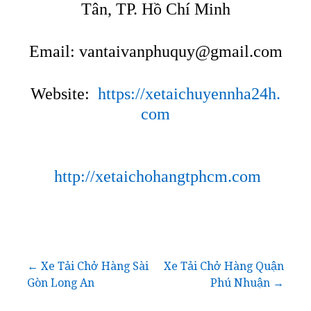
Tân, TP. Hồ Chí Minh
Email:
vantaivanphuquy@gmail.com
Website:
https://xetaichuyennha24h.
com
http://xetaichohangtphcm.com
Điều
← Xe Tải Chở Hàng Sài
Xe Tải Chở Hàng Quận
Gòn Long An
Phú Nhuận →
hướng