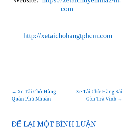
Website:
https://xetaichuyennha24h.
com
http://xetaichohangtphcm.com
Điều
← Xe Tải Chở Hàng
Xe Tải Chở Hàng Sài
Quận Phú Nhuận
Gòn Trà Vinh →
hướng
bài
ĐỂ LẠI MỘT BÌNH LUẬN
viết