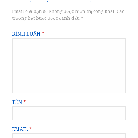
viết
Email của bạn sẽ không được hiển thị công khai.
Các
trường bắt buộc được đánh dấu
*
BÌNH LUẬN
*
TÊN
*
EMAIL
*