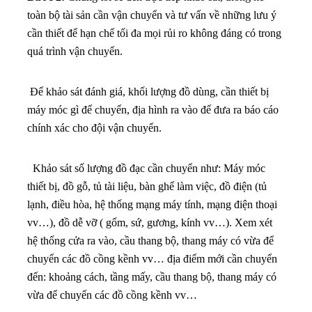
toàn bộ tài sản cần vận chuyển và tư vấn về những lưu ý
cần thiết để hạn chế tối đa mọi rủi ro không đáng có trong
quá trình vận chuyển.
Để khảo sát đánh giá, khối lượng đồ dùng, cần thiết bị
máy móc gì để chuyển, địa hình ra vào để đưa ra báo cáo
chính xác cho đội vận chuyển.
Khảo sát số lượng đồ đạc cần chuyển như: Máy móc
thiết bị, đồ gỗ, tủ tài liệu, bàn ghế làm việc, đồ điện (tủ
lạnh, điều hòa, hệ thống mạng máy tính, mạng điện thoại
vv…), đồ dễ vỡ ( gốm, sứ, gương, kính vv…). X
em xét
hệ thống cửa ra vào, cầu thang bộ, thang máy có vừa để
chuyển các đồ cồng kềnh vv…
địa điểm mới cần chuyển
đến: khoảng cách, tầng mấy, cầu thang bộ, thang máy có
vừa để chuyển các đồ cồng kềnh vv…