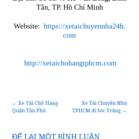
Tân, TP. Hồ Chí Minh
Website:
https://xetaichuyennha24h.
com
http://xetaichohangtphcm.com
Điều
← Xe Tải Chở Hàng
Xe Tải Chuyển Nhà
Quận Tân Phú
TPHCM đi Sóc Trăng →
hướng
bài
ĐỂ LẠI MỘT BÌNH LUẬN