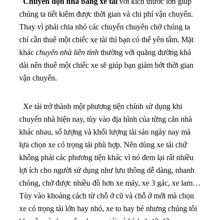
Chuyển dọn nhà bằng xe tải
với kích thước lớn giúp
chúng ta tiết kiệm được thời gian và chi phí vận chuyển.
Thay vì phải chia nhỏ các chuyến chuyên chở chúng ta
chỉ cần thuê một chiếc xe tải thì bạn có thể yên tâm. Mặt
khác
chuyển nhà liên tỉnh
thường với quãng đường khá
dài nên thuê một chiếc xe sẽ giúp bạn giảm bớt thời gian
vận chuyển.
Xe tải trở thành một phương tiện chính sử dụng khi
chuyển nhà hiện nay, tùy vào địa hình của từng căn nhà
khác nhau, số lượng và khối lượng tài sản ngày nay mà
lựa chọn xe có trọng tải phù hợp.
Nên dùng xe tải chứ
không phải các phương tiện khác vì nó đem lại rất nhiều
lợi ích cho người sử dụng như lưu thông dễ dàng, nhanh
chóng, chở được nhiều đồ hơn xe máy, xe 3 gác, xe lam…
Tùy vào khoảng cách từ chỗ ở cũ và chỗ ở mới mà chọn
xe có trọng tải lớn hay nhỏ, xe to hay bé nhưng chúng tôi