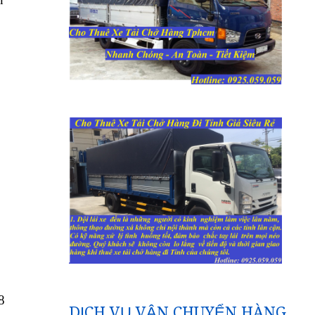
8
DỊCH VỤ VẬN CHUYỂN HÀNG