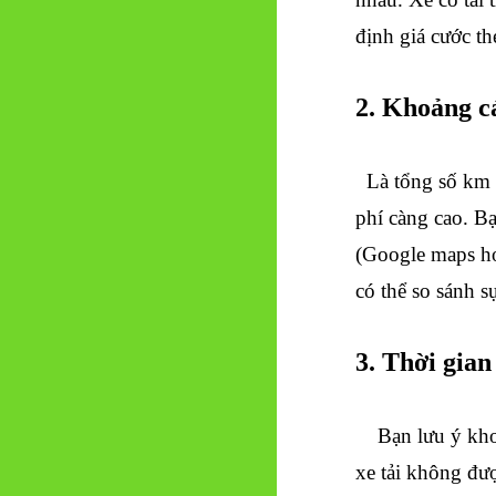
định giá cước th
2. Khoảng c
Là tổng số km t
phí càng cao. Bạ
(Google maps ho
có thể so sánh s
3. Thời gia
Bạn lưu ý kho
xe tải không đư