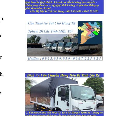
úp
o
e
ch
,