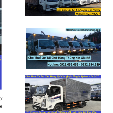
uy
xe