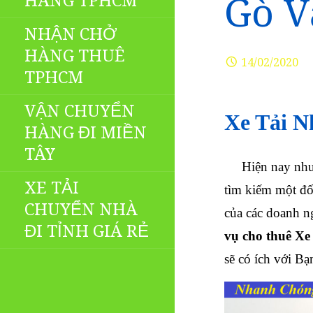
HÀNG TPHCM
Gò V
NHẬN CHỞ
HÀNG THUÊ
14/02/2020
TPHCM
VẬN CHUYỂN
Xe Tải 
HÀNG ĐI MIỀN
TÂY
Hiện nay nhu 
XE TẢI
tìm kiếm một đối
CHUYỂN NHÀ
của các doanh n
ĐI TỈNH GIÁ RẺ
vụ cho thuê X
sẽ có ích với Bạ