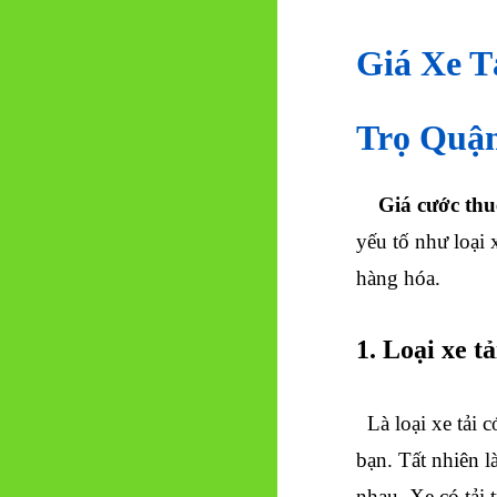
Giá Xe T
Trọ Quậ
Giá cước thu
yếu tố như loại 
hàng hóa.
1. Loại xe t
Là loại xe tải 
bạn. Tất nhiên l
nhau. Xe có tải 