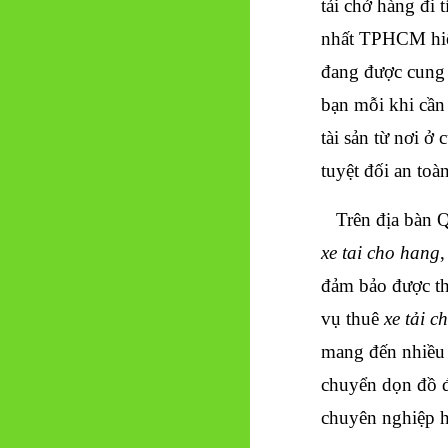
tải chở hàng đi 
nhất TPHCM hi
đang được cung 
bạn mỗi khi cần
tài sản từ nơi 
tuyệt đối an toà
Trên địa bàn Qu
xe tai cho hang
,
đảm bảo được th
vụ thuê
xe tải c
mang đến nhiều 
chuyển dọn đồ đạ
chuyên nghiệp h