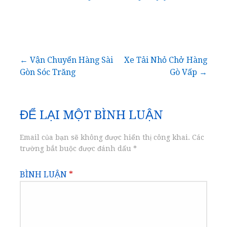
Điều
← Vận Chuyển Hàng Sài
Xe Tải Nhỏ Chở Hàng
Gòn Sóc Trăng
Gò Vấp →
hướng
bài
ĐỂ LẠI MỘT BÌNH LUẬN
viết
Email của bạn sẽ không được hiển thị công khai.
Các
trường bắt buộc được đánh dấu
*
BÌNH LUẬN
*