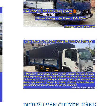
DỊCH VỤ VẬN CHUYỂN HÀNG