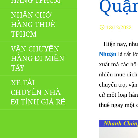
HÀNG TPHCM
Quậ
NHẬN CHỞ
HÀNG THUÊ
18/12/2022
TPHCM
Hiện nay, nhu
VẬN CHUYỂN
Nhuận
là rất l
HÀNG ĐI MIỀN
xuất mà các hộ
TÂY
nhiều mục đích
XE TẢI
chuyển trọ, vậ
CHUYỂN NHÀ
cứ một loại hàn
ĐI TỈNH GIÁ RẺ
thuê ngay một 