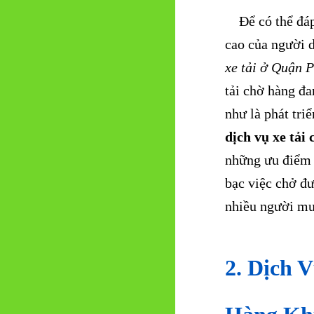
Để có thể đáp 
cao của người d
xe tải ở Quận 
tải chờ hàng đ
như là phát tr
dịch vụ xe tả
những ưu điểm n
bạc việc chở đ
nhiều người mu
2. Dịch 