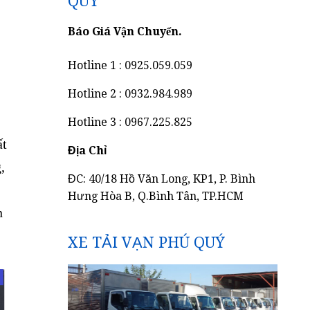
QUÝ
Báo Giá Vận Chuyển.
Hotline 1 : 0925.059.059
Hotline 2 : 0932.984.989
Hotline 3 : 0967.225.825
ất
Địa Chỉ
,
ĐC: 40/18 Hồ Văn Long, KP1, P. Bình
Hưng Hòa B, Q.Bình Tân, TP.HCM
n
XE TẢI VẠN PHÚ QUÝ