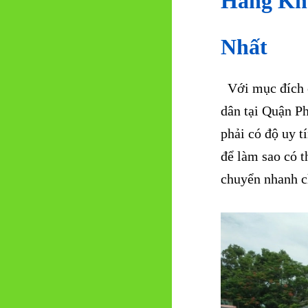
Hàng Kh
Nhất
Với mục đích c
dân tại Quận P
phải có độ uy t
để làm sao có t
chuyển nhanh ch